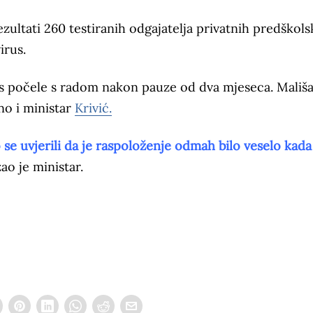
rezultati 260 testiranih odgajatelja privatnih predškols
irus.
os počele s radom nakon pauze od dva mjeseca. Mališ
no i ministar
Krivić.
smo se uvjerili da je raspoloženje odmah bilo veselo kada
ao je ministar.