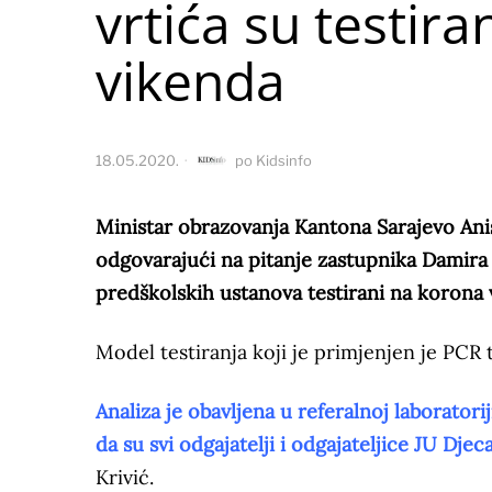
vrtića su testir
vikenda
18.05.2020.
po
Kidsinfo
Ministar obrazovanja Kantona Sarajevo Anis
odgovarajući na pitanje zastupnika Damira M
predškolskih ustanova testirani na korona v
Model testiranja koji je primjenjen je PCR 
Analiza je obavljena u referalnoj laboratori
da su svi odgajatelji i odgajateljice JU Dje
Krivić.