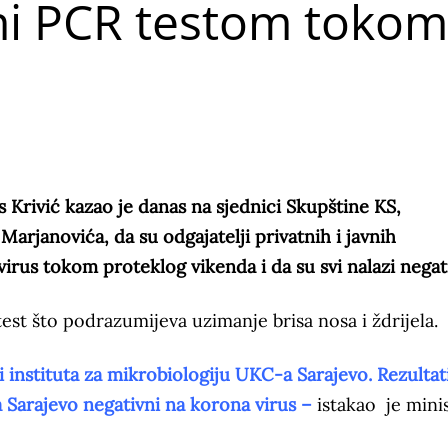
ani PCR testom tokom
 Krivić kazao je danas na sjednici Skupštine KS,
arjanovića, da su odgajatelji privatnih i javnih
irus tokom proteklog vikenda i da su svi nalazi negati
test što podrazumijeva uzimanje brisa nosa i ždrijela.
ji instituta za mikrobiologiju UKC-a Sarajevo. Rezultat
ca Sarajevo negativni na korona virus –
istakao je mini