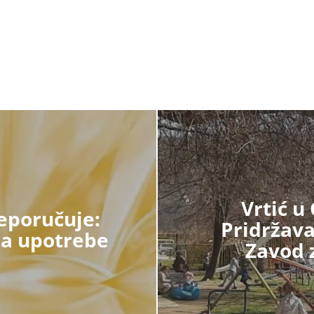
Vrtić u
eporučuje:
Pridržava
na upotrebe
Zavod 