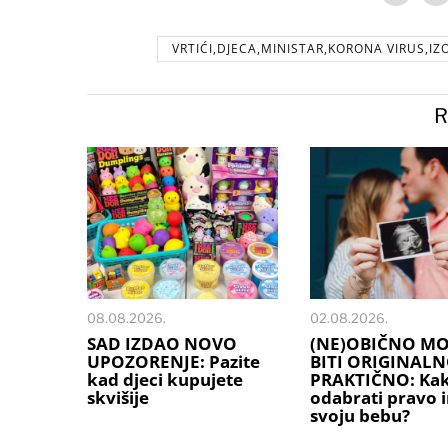
VRTIĆI,DJECA,MINISTAR,KORONA VIRUS,IZ
R
08.08.2026.
02.08.2026.
SAD IZDAO NOVO
(NE)OBIČNO M
UPOZORENJE: Pazite
BITI ORIGINALN
kad djeci kupujete
PRAKTIČNO: Ka
skvišije
odabrati pravo 
svoju bebu?