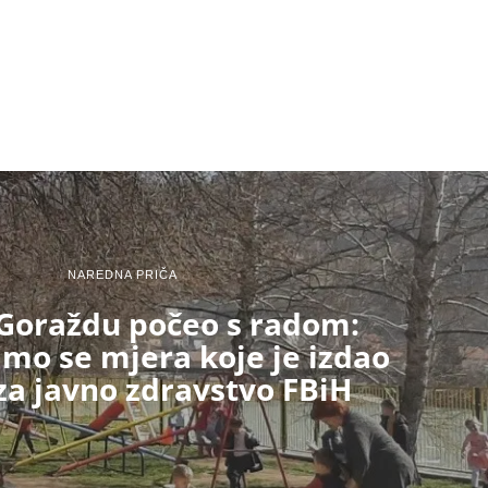
NAREDNA PRIČA
 Goraždu počeo s radom:
mo se mjera koje je izdao
za javno zdravstvo FBiH