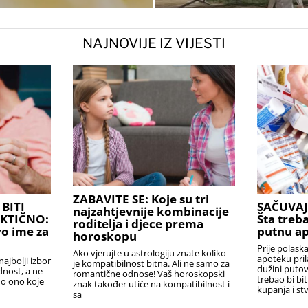
NAJNOVIJE IZ VIJESTI
ZABAVITE SE: Koje su tri
BITI
SAČUVAJ
najzahtjevnije kombinacije
AKTIČNO:
Šta treba
roditelja i djece prema
o ime za
putnu a
horoskopu
Prije polask
Ako vjerujte u astrologiju znate koliko
apoteku pril
najbolji izbor
je kompatibilnost bitna. Ali ne samo za
dužini puto
ednost, a ne
romantične odnose! Vaš horoskopski
trebao bi bi
no ono koje
znak također utiče na kompatibilnost i
kupanja i stv
sa