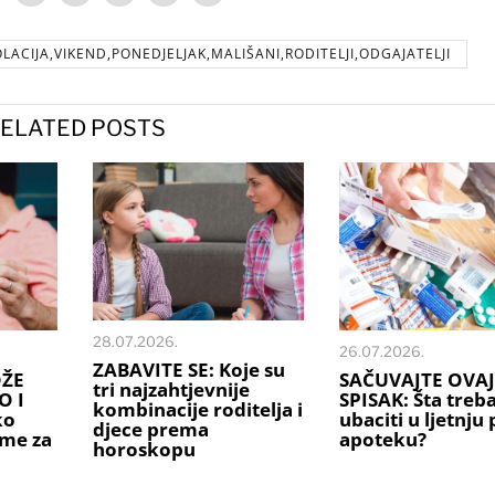
OLACIJA,VIKEND,PONEDJELJAK,MALIŠANI,RODITELJI,ODGAJATELJI
ELATED POSTS
28.07.2026.
26.07.2026.
ZABAVITE SE: Koje su
OŽE
SAČUVAJTE OVAJ
tri najzahtjevnije
O I
SPISAK: Šta treb
kombinacije roditelja i
ko
ubaciti u ljetnju
djece prema
ime za
apoteku?
horoskopu