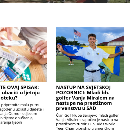
TE OVAJ SPISAK:
NASTUP NA SVJETSKOJ
 ubaciti u ljetnju
POZORNICI: Mladi bh.
poteku?
golfer Vanja Miralem na
nastupa na prestižnom
a pripremite malu putnu
prvenstvu u SAD
agođenu uzrastu djeteta i
vanja Odmor s djecom
Član Golf kluba Sarajevo mladi golfer
ti vrijeme opuštanja,
Vanja Miralem započeo je nastup na
aranja lijepih
prestižnom turniru U.S. Kids World
Teen Championship u američkom