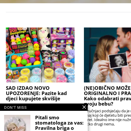
SAD IZDAO NOVO
(NE)OBIČNO MOŽE 
UPOZORENJE: Pazite kad
ORIGINALNO I PR
djeci kupujete skvišije
Kako odabrati prav
svoju bebu?
Nema sumnje da je to hit igračka i da je
DON'T MISS
definitivno postala viralna. No to ne
Stručnjaci podsjećaju da je 
znači da je baš sve u redu s
onaj koji će djetetu biti pr
Pitali smo
teret. Idealno ime nije nuž
stomatologa za vas:
nitko drugi nema,
Pravilna briga o