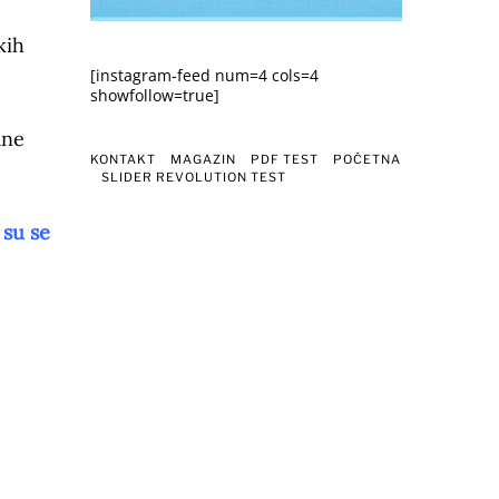
kih
[instagram-feed num=4 cols=4
showfollow=true]
ane
KONTAKT
MAGAZIN
PDF TEST
POČETNA
SLIDER REVOLUTION TEST
 su se