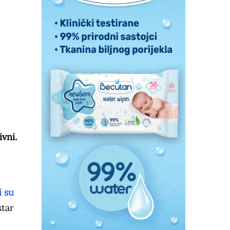
vni.
i su
star