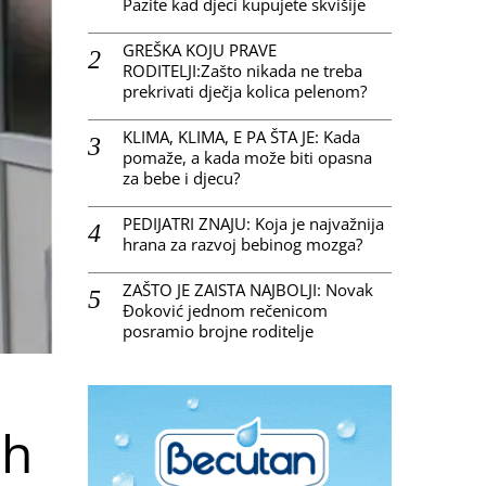
Pazite kad djeci kupujete skvišije
GREŠKA KOJU PRAVE
RODITELJI:Zašto nikada ne treba
prekrivati dječja kolica pelenom?
KLIMA, KLIMA, E PA ŠTA JE: Kada
pomaže, a kada može biti opasna
za bebe i djecu?
PEDIJATRI ZNAJU: Koja je najvažnija
hrana za razvoj bebinog mozga?
ZAŠTO JE ZAISTA NAJBOLJI: Novak
Đoković jednom rečenicom
posramio brojne roditelje
ih