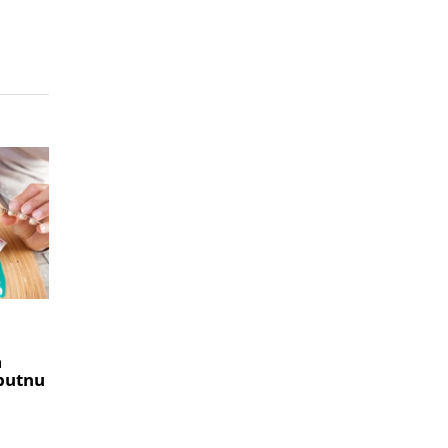
a
 putnu