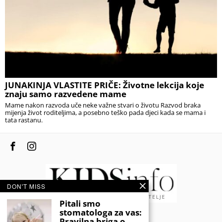
JUNAKINJA VLASTITE PRIČE: Životne lekcija koje
znaju samo razvedene mame
Mame nakon razvoda uče neke važne stvari o životu Razvod braka
mijenja život roditeljima, a posebno teško pada djeci kada se mama i
tata rastanu.
DON'T MISS
Pitali smo
stomatologa za vas:
© 2020 - KIDSINFO.BA.
Pravilna briga o