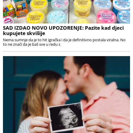
SAD IZDAO NOVO UPOZORENJE: Pazite kad djeci
kupujete skvišije
Nema sumnje da je to hit igračka i da je definitivno postala viralna. No
to ne znači da je baš sve u redu s