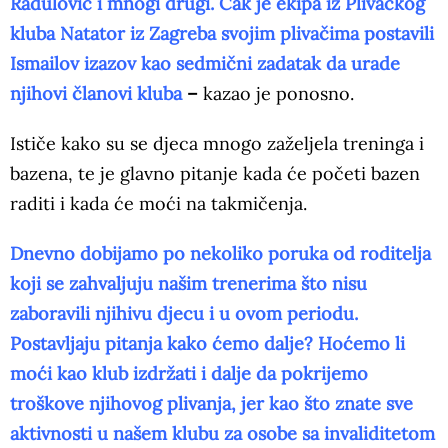
Radulović i mnogi drugi. Čak je ekipa iz Plivačkog
kluba Natator iz Zagreba svojim plivačima postavili
Ismailov izazov kao sedmični zadatak da urade
njihovi članovi kluba
–
kazao je ponosno.
Ističe kako su se djeca mnogo zaželjela treninga i
bazena, te je glavno pitanje kada će početi bazen
raditi i kada će moći na takmičenja.
Dnevno dobijamo po nekoliko poruka od roditelja
koji se zahvaljuju našim trenerima što nisu
zaboravili njihivu djecu i u ovom periodu.
Postavljaju pitanja kako ćemo dalje? Hoćemo li
moći kao klub izdržati i dalje da pokrijemo
troškove njihovog plivanja, jer kao što znate sve
aktivnosti u našem klubu za osobe sa invaliditetom