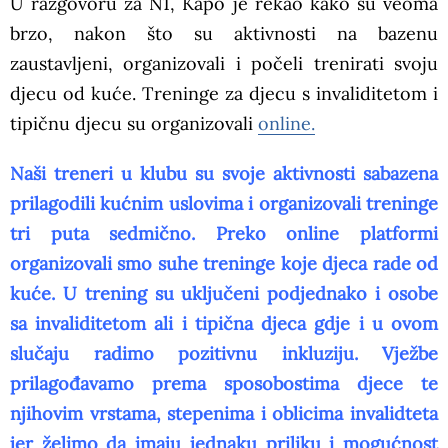
U razgovoru za N1, Kapo je rekao kako su veoma
brzo, nakon što su aktivnosti na bazenu
zaustavljeni, organizovali i počeli trenirati svoju
djecu od kuće. Treninge za djecu s invaliditetom i
tipičnu djecu su organizovali
online.
Naši treneri u klubu su svoje aktivnosti sabazena
prilagodili kućnim uslovima i organizovali treninge
tri puta sedmično. Preko online platformi
organizovali smo suhe treninge koje djeca rade od
kuće. U trening su uključeni podjednako i osobe
sa invaliditetom ali i tipična djeca gdje i u ovom
slučaju radimo pozitivnu inkluziju. Vježbe
prilagođavamo prema sposobostima djece te
njihovim vrstama, stepenima i oblicima invalidteta
jer želimo da imaju jednaku priliku i mogućnost