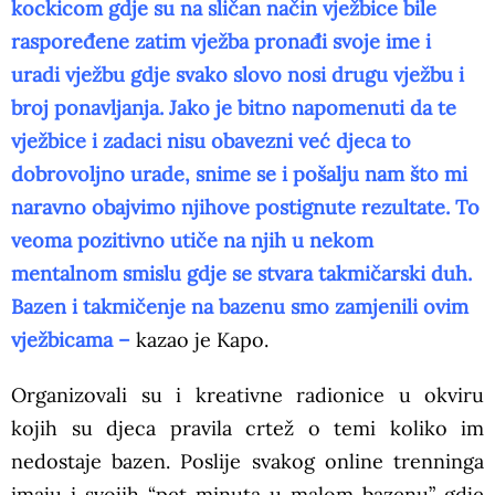
kockicom gdje su na sličan način vježbice bile
raspoređene zatim vježba pronađi svoje ime i
uradi vježbu gdje svako slovo nosi drugu vježbu i
broj ponavljanja. Jako je bitno napomenuti da te
vježbice i zadaci nisu obavezni već djeca to
dobrovoljno urade, snime se i pošalju nam što mi
naravno obajvimo njihove postignute rezultate. To
veoma pozitivno utiče na njih u nekom
mentalnom smislu gdje se stvara takmičarski duh.
Bazen i takmičenje na bazenu smo zamjenili ovim
vježbicama –
kazao je Kapo.
Organizovali su i kreativne radionice u okviru
kojih su djeca pravila crtež o temi koliko im
nedostaje bazen. Poslije svakog online trenninga
imaju i svojih “pet minuta u malom bazenu” gdje