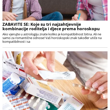
ZABAVITE SE: Koje su tri najzahtjevnije
kombinacije roditelja i djece prema horoskopu
Ako vjerujte u astrologiju znate koliko je kompatibilnost bitna. Ali ne
samo za romantične odnose! Vaš horoskopski znak također utiče na
kompatibilnost i sa