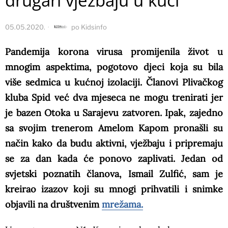
drugari vježbaju u kući
05.05.2020.
po
Kidsinfo
Pandemija korona virusa promijenila život u
mnogim aspektima, pogotovo djeci koja su bila
više sedmica u kućnoj izolaciji. Članovi Plivačkog
kluba Spid već dva mjeseca ne mogu trenirati jer
je bazen Otoka u Sarajevu zatvoren. Ipak, zajedno
sa svojim trenerom Amelom Kapom pronašli su
način kako da budu aktivni, vježbaju i pripremaju
se za dan kada će ponovo zaplivati. Jedan od
svjetski poznatih članova, Ismail Zulfić, sam je
kreirao izazov koji su mnogi prihvatili i snimke
objavili na društvenim
mrežama.