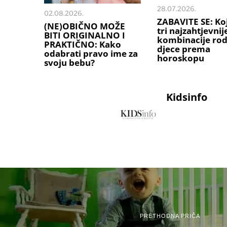
28.07.2026.
02.08.2026.
ZABAVITE SE: Ko
(NE)OBIČNO MOŽE
tri najzahtjevnij
BITI ORIGINALNO I
kombinacije rodi
PRAKTIČNO: Kako
djece prema
odabrati pravo ime za
horoskopu
svoju bebu?
Kidsinfo
PRETHODNA PRIČA