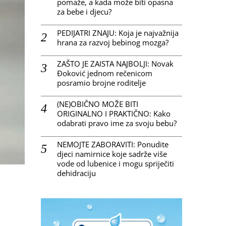
pomaže, a kada može biti opasna
za bebe i djecu?
PEDIJATRI ZNAJU: Koja je najvažnija
hrana za razvoj bebinog mozga?
ZAŠTO JE ZAISTA NAJBOLJI: Novak
Đoković jednom rečenicom
posramio brojne roditelje
(NE)OBIČNO MOŽE BITI
ORIGINALNO I PRAKTIČNO: Kako
odabrati pravo ime za svoju bebu?
NEMOJTE ZABORAVITI: Ponudite
djeci namirnice koje sadrže više
vode od lubenice i mogu spriječiti
dehidraciju