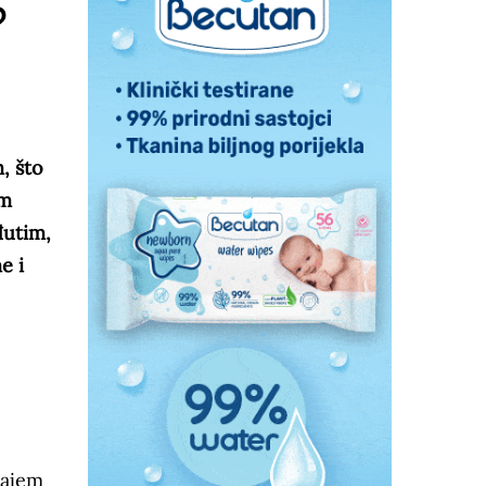
?
, što
om
đutim,
e i
cajem