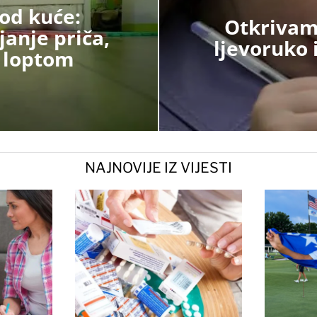
kod kuće:
Otkrivamo
janje priča,
ljevoruko 
s loptom
NAJNOVIJE IZ VIJESTI