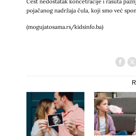
Čest nedostatak koncetracije i rasuta pažnj
pojačanog nadržaja čula, koji smo već spo
(mogujatosama.rs/kidsinfo.ba)
R