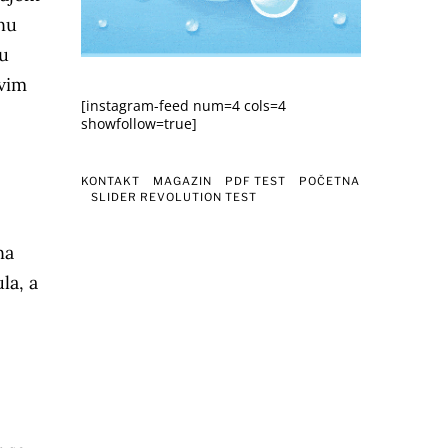
nu
vu
ovim
[instagram-feed num=4 cols=4
showfollow=true]
KONTAKT
MAGAZIN
PDF TEST
POČETNA
SLIDER REVOLUTION TEST
na
la, a