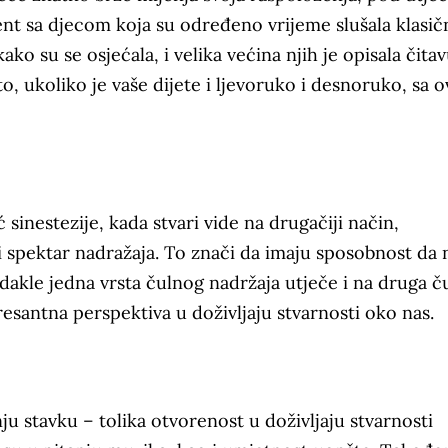
nt sa djecom koja su određeno vrijeme slušala klasič
ko su se osjećala, i velika većina njih je opisala čita
to, ukoliko je vaše dijete i ljevoruko i desnoruko, sa 
sinestezije, kada stvari vide na drugačiji način,
širi spektar nadražaja. To znači da imaju sposobnost da 
 dakle jedna vrsta čulnog nadržaja utječe i na druga ču
esantna perspektiva u doživljaju stvarnosti oko nas.
u stavku – tolika otvorenost u doživljaju stvarnosti