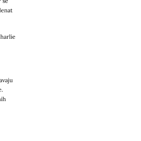
r se
lenat
harlie
čavaju
e.
nih