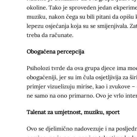
okoline. Tako je sproveden jedan ekperime
muziku, nakon čega su bili pitani da opišu ka
lepezu osjećanja koja su se smijenjivala. Za
treba da računate.
Obogaćena percepcija
Psiholozi tvrde da ova grupa djece ima moć 
obogaćeniji, jer su im čula osjetljivija za 
primjer vizuelizuju mirise, kao i zvukove –
ne samo na ono primarno. Ovo je vrlo inter
Talenat za umjetnost, muziku, sport
Ovo se djelimično nadovezuje i na posljednj