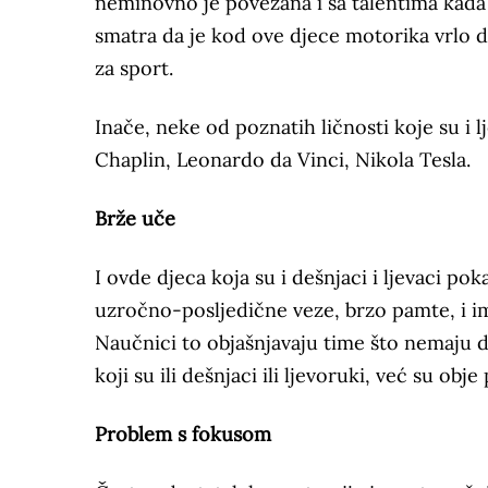
neminovno je povezana i sa talentima kada
smatra da je kod ove djece motorika vrlo d
za sport.
Inače, neke od poznatih ličnosti koje su i 
Chaplin, Leonardo da Vinci, Nikola Tesla.
Brže uče
I ovde djeca koja su i dešnjaci i ljevaci pok
uzročno-posljedične veze, brzo pamte, i im
Naučnici to objašnjavaju time što nemaju 
koji su ili dešnjaci ili ljevoruki, već su ob
Problem s fokusom