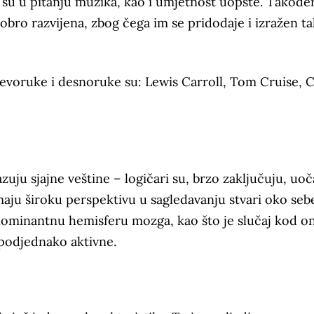
 su u pitanju muzika, kao i umjetnost uopšte. Takođe
obro razvijena, zbog čega im se pridodaje i izražen ta
ljevoruke i desnoruke su: Lewis Carroll, Tom Cruise, C
azuju sjajne veštine – logičari su, brzo zaključuju, uo
aju široku perspektivu u sagledavanju stvari oko seb
dominantnu hemisferu mozga, kao što je slučaj kod o
je podjednako aktivne.