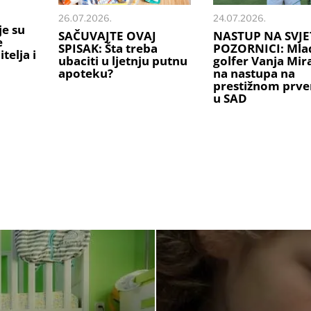
26.07.2026.
24.07.2026.
je su
SAČUVAJTE OVAJ
NASTUP NA SVJE
e
SPISAK: Šta treba
POZORNICI: Mlad
telja i
ubaciti u ljetnju putnu
golfer Vanja Mi
apoteku?
na nastupa na
prestižnom prve
u SAD