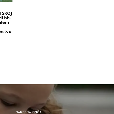
TSKOJ
i bh.
ralem
nstvu
NAREDNA PRIČA