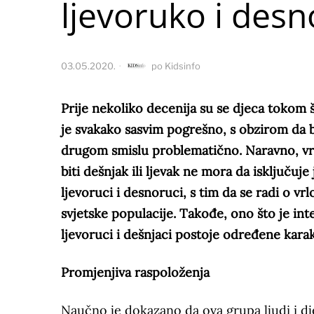
ljevoruko i desn
03.05.2020.
po
Kidsinfo
Prije nekoliko decenija su se djeca tokom 
je svakako sasvim pogrešno, s obzirom da bit
drugom smislu problematično. Naravno, vr
biti dešnjak ili ljevak ne mora da isključuje
ljevoruci i desnoruci, s tim da se radi o vr
svjetske populacije. Takođe, ono što je int
ljevoruci i dešnjaci postoje određene karak
Promjenjiva raspoloženja
Naučno je dokazano da ova grupa ljudi i dj