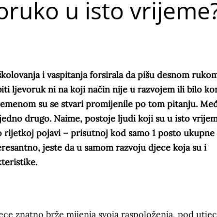
oruko u isto vrijeme
školovanja i vaspitanja forsirala da pišu desnom rukom
i ljevoruk ni na koji način nije u razvojem ili bilo k
emenom su se stvari promijenile po tom pitanju. Me
 jedno drugo. Naime, postoje ljudi koji su u isto vrijem
lo rijetkoj pojavi – prisutnoj kod samo 1 posto ukupne
eresantno, jeste da u samom razvoju djece koja su i
teristike.
ece znatno brže mijenja svoja raspoloženja, pod utje