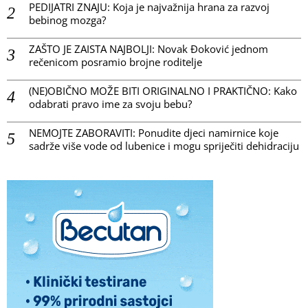
PEDIJATRI ZNAJU: Koja je najvažnija hrana za razvoj
bebinog mozga?
ZAŠTO JE ZAISTA NAJBOLJI: Novak Đoković jednom
rečenicom posramio brojne roditelje
(NE)OBIČNO MOŽE BITI ORIGINALNO I PRAKTIČNO: Kako
odabrati pravo ime za svoju bebu?
NEMOJTE ZABORAVITI: Ponudite djeci namirnice koje
sadrže više vode od lubenice i mogu spriječiti dehidraciju