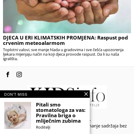
DJECA U ERI KLIMATSKIH PROMJENA: Raspust pod
crvenim meteoalarmom
Toplotni valovi, sve manje hlada u gradovima i sve češća upozorenja
ljekara mijenjaju način na koji djeca provode raspust. Da li su naša
igrališta,
DON'T MISS
Pitali smo
stomatologa za vas:
Pravilna briga o
© 2020 - KIDSINFO.BA.
mliječnim zubima
Sva prava zadržana. Zabranjeno preuzimanje sadržaja bez
Roditelji
dozvole izdavača.