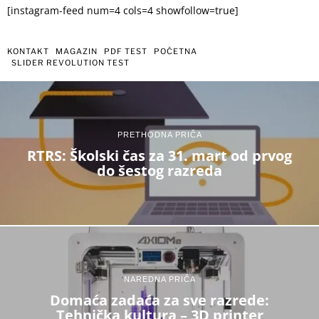
[instagram-feed num=4 cols=4 showfollow=true]
KONTAKT
MAGAZIN
PDF TEST
POČETNA
SLIDER REVOLUTION TEST
PRETHODNA PRIČA
RTRS: Školski čas za 31. mart od prvog
do šestog razreda
NAREDNA PRIČA
Domaća zadaća za sve razrede:
Tehnička kultura – 3D printer