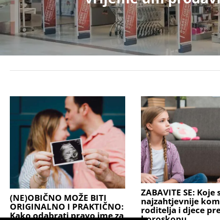
ZABAVITE SE: Koje s
(NE)OBIČNO MOŽE BITI
najzahtjevnije kom
ORIGINALNO I PRAKTIČNO:
roditelja i djece p
Kako odabrati pravo ime za
horoskopu