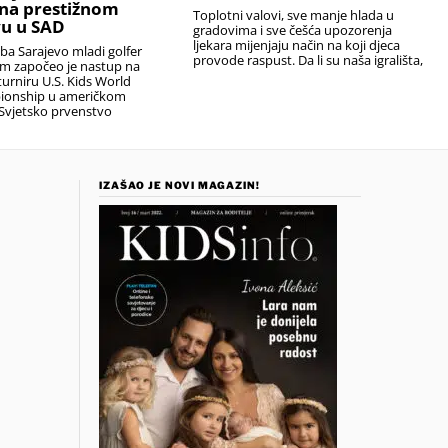
na prestižnom
Toplotni valovi, sve manje hlada u
u u SAD
gradovima i sve češća upozorenja
ljekara mijenjaju način na koji djeca
uba Sarajevo mladi golfer
provode raspust. Da li su naša igrališta,
em započeo je nastup na
urniru U.S. Kids World
ionship u američkom
Svjetsko prvenstvo
IZAŠAO JE NOVI MAGAZIN!