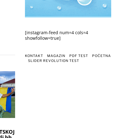
[instagram-feed num=4 cols=4
showfollow=true]
KONTAKT
MAGAZIN
PDF TEST
POČETNA
SLIDER REVOLUTION TEST
TSKOJ
i bh.