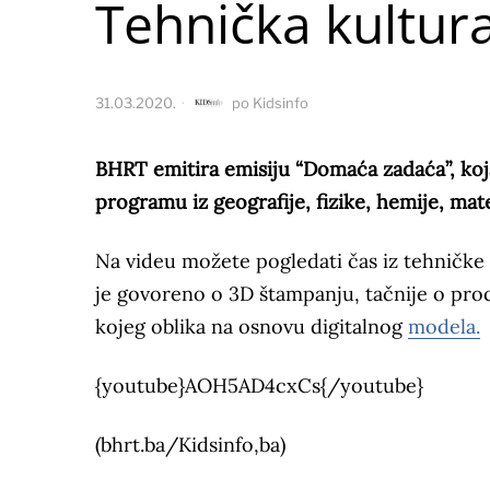
Tehnička kultura
31.03.2020.
po
Kidsinfo
BHRT emitira emisiju “Domaća zadaća”, koj
programu iz geografije, fizike, hemije, ma
Na videu možete pogledati čas iz tehničke 
je govoreno o 3D štampanju, tačnije o proc
kojeg oblika na osnovu digitalnog
modela.
{youtube}AOH5AD4cxCs{/youtube}
(bhrt.ba/Kidsinfo,ba)