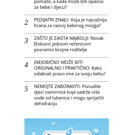
pomaže, a kada može biti opasna
za bebe i djecu?
PEDIJATRI ZNAJU: Koja je najvažnija
hrana za razvoj bebinog mozga?
ZAŠTO JE ZAISTA NAJBOLJI: Novak
Đoković jednom rečenicom
posramio brojne roditelje
(NE)OBIČNO MOŽE BITI
ORIGINALNO I PRAKTIČNO: Kako
odabrati pravo ime za svoju bebu?
NEMOJTE ZABORAVITI: Ponudite
djeci namirnice koje sadrže više
vode od lubenice i mogu spriječiti
dehidraciju