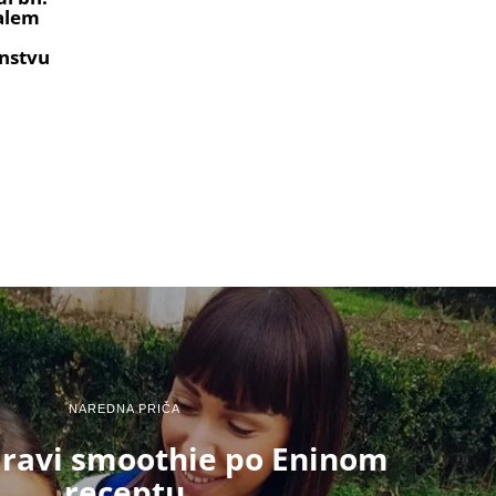
ralem
nstvu
NAREDNA PRIČA
dravi smoothie po Eninom
receptu