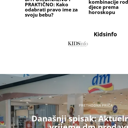
kombinacije rodi
PRAKTIČNO: Kako
djece prema
odabrati pravo ime za
horoskopu
svoju bebu?
Kidsinfo
PRETHODNA PRIČA
Današnji spisak: Aktuel
vrijeme dm prodav