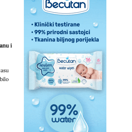
anu i
času
bilo