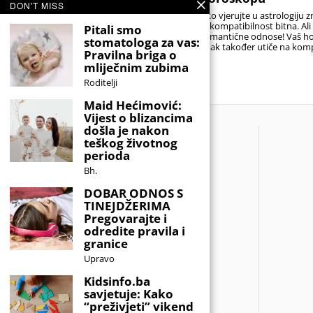
svoju bebu?
DON'T MISS
Ako vjerujte u astrologiju z
Stručnjaci podsjećaju da je najbolji izbor
je kompatibilnost bitna. Al
Pitali smo
onaj koji će djetetu biti prednost, a ne
romantične odnose! Vaš h
stomatologa za vas:
teret. Idealno ime nije nužno ono koje
znak također utiče na komp
Pravilna briga o
nitko drugi nema,
sa
mliječnim zubima
Roditelji
Maid Hećimović:
Vijest o blizancima
došla je nakon
teškog životnog
perioda
Bh.
DOBAR ODNOS S
TINEJDŽERIMA
Pregovarajte i
odredite pravila i
granice
Upravo
Kidsinfo.ba
savjetuje: Kako
“preživjeti” vikend