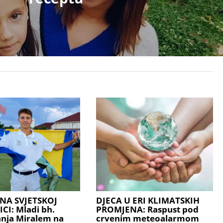
NA SVJETSKOJ
DJECA U ERI KLIMATSKIH
I: Mladi bh.
PROMJENA: Raspust pod
anja Miralem na
crvenim meteoalarmom