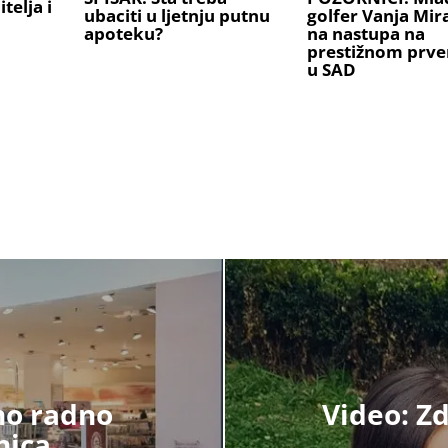
telja i
ubaciti u ljetnju putnu
golfer Vanja Mi
apoteku?
na nastupa na
prestižnom prve
u SAD
no radno
Video: Z
nica