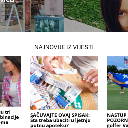
NAJNOVIJE IZ VIJESTI
u tri
SAČUVAJTE OVAJ SPISAK:
NASTUP 
binacije
Šta treba ubaciti u ljetnju
POZORNIC
rema
putnu apoteku?
golfer V