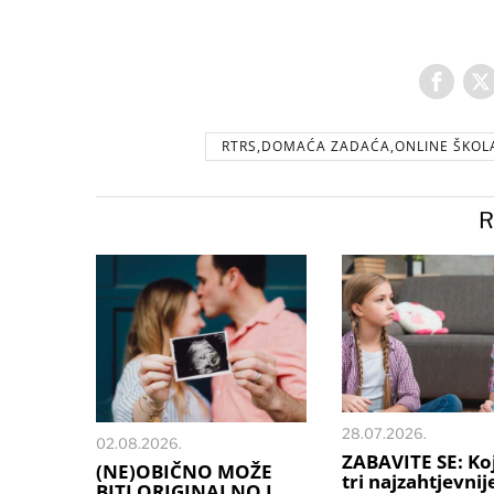
RTRS,DOMAĆA ZADAĆA,ONLINE ŠKOLA
R
28.07.2026.
02.08.2026.
ZABAVITE SE: Ko
(NE)OBIČNO MOŽE
tri najzahtjevnij
BITI ORIGINALNO I