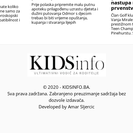
nastupa 
Prije polaska pripremite malu putnu
nate koliko
prvenstv
apoteku prilagođenu uzrastu djeteta i
i ne samo za
dužini putovanja Odmor s djecom
Član Golf kl
oroskopski
trebao bi biti vrijeme opuštanja,
Vanja Miral
atibilnost i
kupanja i stvaranja lijepih
prestižnom t
Teen Champ
Pinehurstu. 
© 2020 - KIDSINFO.BA.
Sva prava zadržana. Zabranjeno preuzimanje sadržaja bez
dozvole izdavača.
Developed by Amar SIjercic