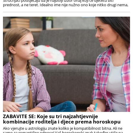
Stručnjaci podsjećaju da je najbolji izbor onaj koji će djetetu biti
prednost, a ne teret. Idealno ime nije nužno ono koje nitko drugi nema,
ZABAVITE SE: Koje su tri najzahtjevnije
kombinacije roditelja i djece prema horoskopu
Ako vjerujte u astrologiju znate koliko je kompatibilnost bitna. Ali ne
samo za romantične odnose! Vaš horoskopski znak također utiče na