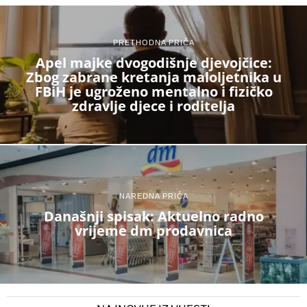
PRETHODNA PRIČA
Apel majke dvogodišnje djevojčice:
Zbog zabrane kretanja maloljetnika u
FBiH je ugroženo mentalno i fizičko
zdravlje djece i roditelja
NAREDNA PRIČA
Današnji spisak: Aktuelno radno
vrijeme dm prodavnica