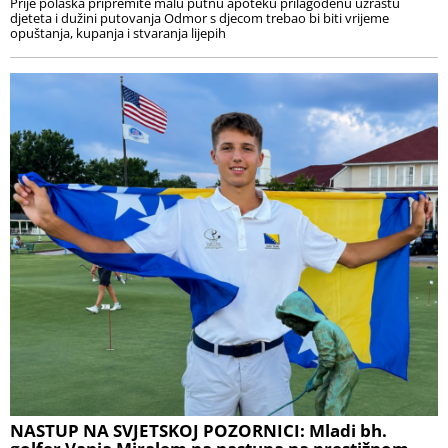
Prije polaska pripremite malu putnu apoteku prilagođenu uzrastu
djeteta i dužini putovanja Odmor s djecom trebao bi biti vrijeme
opuštanja, kupanja i stvaranja lijepih
NASTUP NA SVJETSKOJ POZORNICI: Mladi bh.