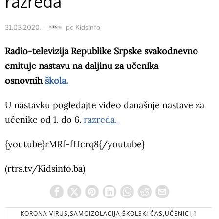
razreda
31.03.2020.
po
Kidsinfo
Radio-televizija Republike Srpske svakodnevno
emituje nastavu na daljinu za učenika
osnovnih
škola.
U nastavku pogledajte video današnje nastave za
učenike od 1. do 6.
razreda.
{youtube}rMRf-fHcrq8{/youtube}
(rtrs.tv/Kidsinfo.ba)
KORONA VIRUS,SAMOIZOLACIJA,ŠKOLSKI ČAS,UČENICI,1