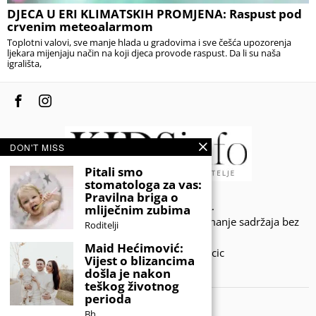
DJECA U ERI KLIMATSKIH PROMJENA: Raspust pod
crvenim meteoalarmom
Toplotni valovi, sve manje hlada u gradovima i sve češća upozorenja
ljekara mijenjaju način na koji djeca provode raspust. Da li su naša
igrališta,
DON'T MISS
Pitali smo
stomatologa za vas:
Pravilna briga o
© 2020 - KIDSINFO.BA.
mliječnim zubima
Sva prava zadržana. Zabranjeno preuzimanje sadržaja bez
Roditelji
dozvole izdavača.
Maid Hećimović:
Developed by Amar SIjercic
Vijest o blizancima
došla je nakon
IZAŠAO JE NOVI MAGAZIN!
teškog životnog
perioda
Bh.