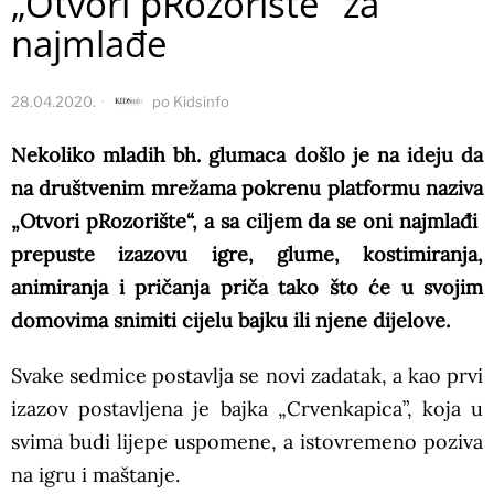
„Otvori pRozorište“ za
najmlađe
28.04.2020.
po
Kidsinfo
Nekoliko mladih bh. glumaca došlo je na ideju da
na društvenim mrežama pokrenu platformu naziva
„Otvori pRozorište“, a sa ciljem da se oni najmlađi
prepuste izazovu igre, glume, kostimiranja,
animiranja i pričanja priča tako što će u svojim
domovima snimiti cijelu bajku ili njene dijelove.
Svake sedmice postavlja se novi zadatak, a kao prvi
izazov postavljena je bajka „Crvenkapica”, koja u
svima budi lijepe uspomene, a istovremeno poziva
na igru i maštanje.