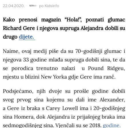
22.04.2020.
po
Kidsinfo
Kako prenosi magazin “Hola!”, poznati glumac
Richard Gere i njegova supruga Alejandra dobili su
drugo
dijete.
Naime, ovaj medij piše da su 70-godišnji glumac i
njegova 33 godine mlađa supruga dobili sina, te da
se porodica trenutno nalazi u Pound Ridgeu,
mjestu u blizini New Yorka gdje Gere ima ranč.
Podsjećamo, njih dvoje su prošle godine dobili
svog prvog sina kojemu su dali ime Alexander,
a Gere iz braka s Carey Lowell ima i 20-godišnjeg
sina Homera, dok Alejandra iz prijašnjeg braka ima
sedmogodišnjeg sina. Vjenčali su se 2018.
godine.