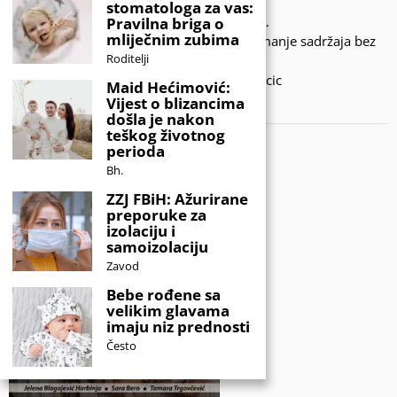
stomatologa za vas:
© 2020 - KIDSINFO.BA.
Pravilna briga o
mliječnim zubima
Sva prava zadržana. Zabranjeno preuzimanje sadržaja bez
Roditelji
dozvole izdavača.
Developed by Amar SIjercic
Maid Hećimović:
Vijest o blizancima
IZAŠAO JE NOVI MAGAZIN!
došla je nakon
teškog životnog
perioda
Bh.
ZZJ FBiH: Ažurirane
preporuke za
izolaciju i
samoizolaciju
Zavod
Bebe rođene sa
velikim glavama
imaju niz prednosti
Često