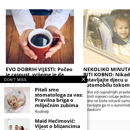
EVO DOBRIH VIJESTI: Počeo
NEKOLIKO MINUT
je raspust, vrijeme je da
BITI KOBNO: Nikad
malo predahnu i roditelji
ostavljajte djecu u
DON'T MISS
automobilu tokom
Posljednje ocjene su zaključene, školske
Pitali smo
torbe odložene, a alarmi za rano
Jedno od najvažnijih pravi
stomatologa za vas:
ustajanje konačno mogu malo
ljetnih mjeseci ostaje jedn
Pravilna briga o
pričekati. Za mnoge učenike početak
dijete ne biste ostavili sam
ljetnog raspusta predstavlja dugo
mliječnim zubima
ostavljajte ga ni u automob
Dolaskom
Roditelji
Maid Hećimović:
Vijest o blizancima