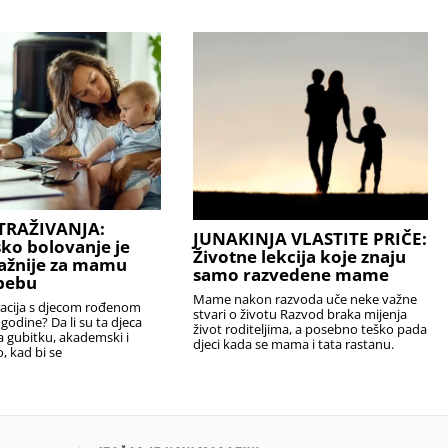
TRAŽIVANJA:
JUNAKINJA VLASTITE PRIČE:
sko bolovanje je
Životne lekcija koje znaju
ažnije za mamu
samo razvedene mame
bebu
Mame nakon razvoda uče neke važne
uacija s djecom rođenom
stvari o životu Razvod braka mijenja
 godine? Da li su ta djeca
život roditeljima, a posebno teško pada
na gubitku, akademski i
djeci kada se mama i tata rastanu.
 kad bi se