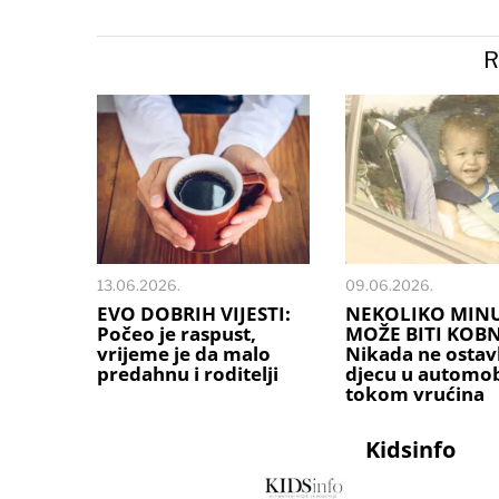
R
13.06.2026.
09.06.2026.
EVO DOBRIH VIJESTI:
NEKOLIKO MIN
Počeo je raspust,
MOŽE BITI KOB
vrijeme je da malo
Nikada ne ostavl
predahnu i roditelji
djecu u automob
tokom vrućina
Kidsinfo