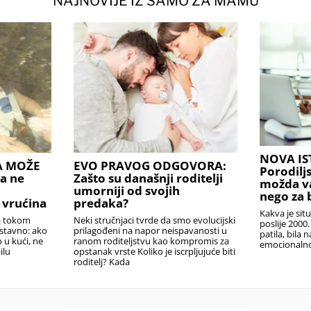
NAJNOVIJE IZ SAMO ZA MAMU
NOVA IS
A MOŽE
EVO PRAVOG ODGOVORA:
Porodilj
a ne
Zašto su današnji roditelji
možda v
umorniji od svojih
nego za 
 vrućina
predaka?
Kakva je sit
la tokom
Neki stručnjaci tvrde da smo evolucijski
poslije 2000.
ostavno: ako
prilagođeni na napor neispavanosti u
patila, bila 
o u kući, ne
ranom roditeljstvu kao kompromis za
emocionalno,
ilu
opstanak vrste Koliko je iscrpljujuće biti
roditelj? Kada