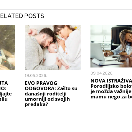
ELATED POSTS
09.04.2026.
19.05.2026.
NOVA ISTRAŽIVA
UTA
EVO PRAVOG
Porodiljsko bolo
NO:
ODGOVORA: Zašto su
je možda važnije
jajte
današnji roditelji
mamu nego za b
ilu
umorniji od svojih
predaka?