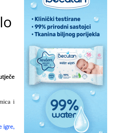
lo
utječe
mica i
 igre,