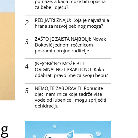
pomaže, a kada može biti opasna
za bebe i djecu?
PEDIJATRI ZNAJU: Koja je najvažnija
hrana za razvoj bebinog mozga?
ZAŠTO JE ZAISTA NAJBOLJI: Novak
Đoković jednom rečenicom
posramio brojne roditelje
(NE)OBIČNO MOŽE BITI
ORIGINALNO I PRAKTIČNO: Kako
odabrati pravo ime za svoju bebu?
NEMOJTE ZABORAVITI: Ponudite
djeci namirnice koje sadrže više
vode od lubenice i mogu spriječiti
dehidraciju
og