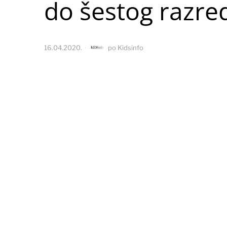
do šestog razre
16.04.2020.
po
Kidsinfo
Radio-televizija Republike Srpske svakodn
U nastavku pogledajte video današnje nasta
{youtube}ps9uAh3Hez8{/youtube}
(rtrs.tv, Kidsinfo.ba)
RTRS,ONLINE NASTAVA,KORONA VIRU