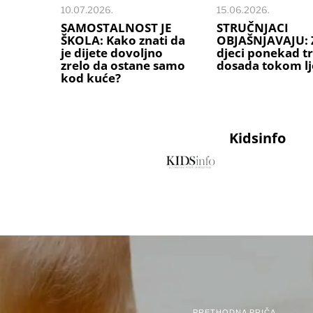
10.07.2026.
15.06.2026.
SAMOSTALNOST JE
STRUČNJACI
ŠKOLA: Kako znati da
OBJAŠNJAVAJU: 
je dijete dovoljno
djeci ponekad tr
zrelo da ostane samo
dosada tokom lj
kod kuće?
Kidsinfo
PRETHODNA PRIČA