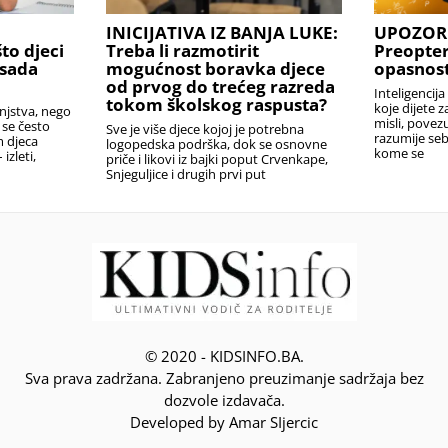
INICIJATIVA IZ BANJA LUKE:
UPOZOR
to djeci
Treba li razmotirit
Preopter
osada
mogućnost boravka djece
opasnos
od prvog do trećeg razreda
Inteligencija
tokom školskog raspusta?
koje dijete 
injstva, nego
misli, povezu
 se često
Sve je više djece kojoj je potrebna
razumije se
m djeca
logopedska podrška, dok se osnovne
kome se
izleti,
priče i likovi iz bajki poput Crvenkape,
Snjeguljice i drugih prvi put
© 2020 - KIDSINFO.BA.
Sva prava zadržana. Zabranjeno preuzimanje sadržaja bez
dozvole izdavača.
Developed by Amar SIjercic