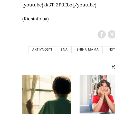
{youtube}kk3T-2P0Ebo{/youtube}
(Kidsinfo.ba)
AKTIVNOSTI
ENA
ENINA MAMA
INS
R