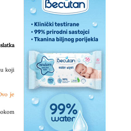
slatka
u koji
Ovo je
 tokom