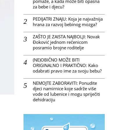
pomaže, a kada može biti opasna
za bebe i djecu?
PEDIJATRI ZNAJU: Koja je najvažnija
hrana za razvoj bebinog mozga?
ZAŠTO JE ZAISTA NAJBOLJI: Novak
Đoković jednom rečenicom
posramio brojne roditelje
(NE)OBIČNO MOŽE BITI
ORIGINALNO I PRAKTIČNO: Kako
odabrati pravo ime za svoju bebu?
NEMOJTE ZABORAVITI: Ponudite
djeci namirnice koje sadrže više
vode od lubenice i mogu spriječiti
dehidraciju