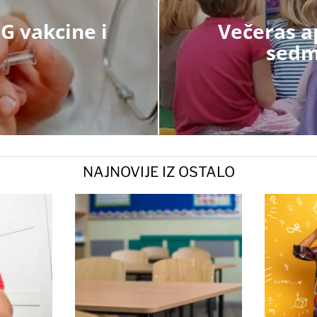
G vakcine i
Večeras a
sedm
NAJNOVIJE IZ OSTALO