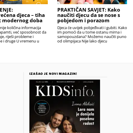
ENJE:
PRAKTIČAN SAVJET: Kako
ećena djeca – tiha
naučiti djecu da se nose s
t modernog doba
pobjedom i porazom
 nije količina informacija
Djeca će uvijek pobjeđivati i gubiti. Kako
zapamti, već sposobnost da
im pomoći da u tome ostanu mirna i
je, riješi probleme i
samopouzdana? Možemo naučiti puno
be i druge U vremenu u
od olimpijaca Nije lako djecu
IZAŠAO JE NOVI MAGAZIN!