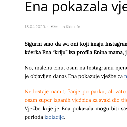
Ena pokazala vj
15.04.2020.
po
Kidsinfo
Sigurni smo da svi oni koji imaju Instagr
kćerka Ena “kriju” iza profila Enina mama, 
No, malenu Enu, osim na Instagramu njene
je objavljen danas Ena pokazuje vježbe za
m
Nedostaje nam trčanje po parku, ali zat
osam super laganih vježbica za svaki dio ti
Vježbe koje je Ena pokazala mogu biti sav
perioda
izolacije
.