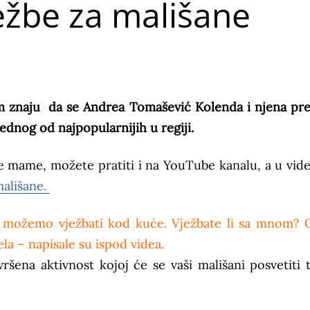
ežbe za mališane
am znaju da se Andrea Tomašević Kolenda i njena pre
jednog od najpopularnijih u regiji.
 mame, možete pratiti i na YouTube kanalu, a u vide
ališane.
o možemo vježbati kod kuće. Vježbate li sa mnom? 
jela – napisale su ispod videa.
ršena aktivnost kojoj će se vaši mališani posvetiti