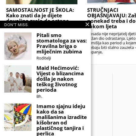
SAMOSTALNOST JE ŠKOLA:
STRUČNJACI
Kako znati da je dijete
OBJAŠNJAVAJU: Zaš
dovoljno zrelo da ostane
ponekad treba i d
DON'T MISS
samo kod kuće?
tokom ljeta
Ostati sam kod kuće prvi put veliki je
Dosada nije neprijatelj djet
Pitali smo
korak i za dijete i za roditelje. Djeca tada
važan dio odrastanja. Ljeto
stomatologa za vas:
uče odgovornost, samostalnost i
zamišlja kao period u koje
Pravilna briga o
donošenje odluka, dok
trebaju biti stalno zauzeta – 
mliječnim zubima
kupanje,
Roditelji
Maid Hećimović:
Vijest o blizancima
došla je nakon
teškog životnog
perioda
Bh.
Imamo sjajnu ideju
kako da sa
mališanima izradite
kišobran od
plastičnog tanjira i
perlica