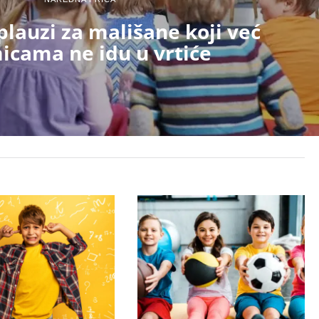
plauzi za mališane koji već
icama ne idu u vrtiće