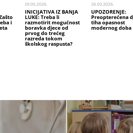
19.05.2026.
26.02.2026.
INICIJATIVA IZ BANJA
UPOZORENJE:
Zašto
LUKE: Treba li
Preopterećena d
eba i
razmotirit mogućnost
tiha opasnost
eta
boravka djece od
modernog doba
prvog do trećeg
razreda tokom
školskog raspusta?