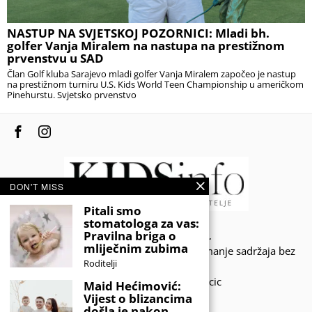
NASTUP NA SVJETSKOJ POZORNICI: Mladi bh.
golfer Vanja Miralem na nastupa na prestižnom
prvenstvu u SAD
Član Golf kluba Sarajevo mladi golfer Vanja Miralem započeo je nastup
na prestižnom turniru U.S. Kids World Teen Championship u američkom
Pinehurstu. Svjetsko prvenstvo
DON'T MISS
Pitali smo
stomatologa za vas:
Pravilna briga o
© 2020 - KIDSINFO.BA.
mliječnim zubima
Sva prava zadržana. Zabranjeno preuzimanje sadržaja bez
Roditelji
dozvole izdavača.
Developed by Amar SIjercic
Maid Hećimović:
Vijest o blizancima
IZAŠAO JE NOVI MAGAZIN!
došla je nakon