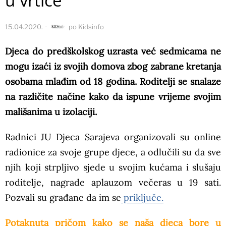
u vrtiće
15.04.2020.
po
Kidsinfo
Djeca do predškolskog uzrasta već sedmicama ne
mogu izaći iz svojih domova zbog zabrane kretanja
osobama mlađim od 18 godina. Roditelji se snalaze
na različite načine kako da ispune vrijeme svojim
mališanima u izolaciji.
Radnici JU Djeca Sarajeva organizovali su online
radionice za svoje grupe djece, a odlučili su da sve
njih koji strpljivo sjede u svojim kućama i slušaju
roditelje, nagrade aplauzom večeras u 19 sati.
Pozvali su građane da im se
priključe.
Potaknuta pričom kako se naša djeca bore u