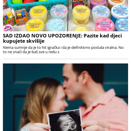
SAD IZDAO NOVO UPOZORENJE: Pazite kad djeci
kupujete skvišije
Nema sumnje da je to hit igračka i da je definitivno postala viralna. No
to ne znači da je baš sve u redu s