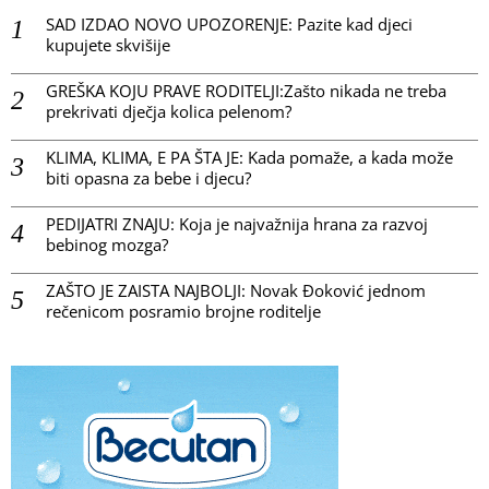
SAD IZDAO NOVO UPOZORENJE: Pazite kad djeci
kupujete skvišije
GREŠKA KOJU PRAVE RODITELJI:Zašto nikada ne treba
prekrivati dječja kolica pelenom?
KLIMA, KLIMA, E PA ŠTA JE: Kada pomaže, a kada može
biti opasna za bebe i djecu?
PEDIJATRI ZNAJU: Koja je najvažnija hrana za razvoj
bebinog mozga?
ZAŠTO JE ZAISTA NAJBOLJI: Novak Đoković jednom
rečenicom posramio brojne roditelje