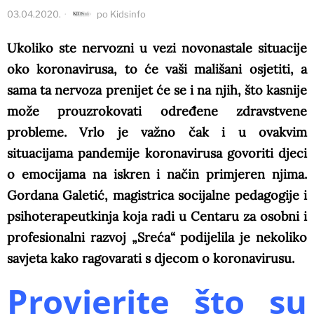
03.04.2020.
po
Kidsinfo
Ukoliko ste nervozni u vezi novonastale situacije
oko koronavirusa, to će vaši mališani osjetiti, a
sama ta nervoza prenijet će se i na njih, što kasnije
može prouzrokovati određene zdravstvene
probleme. Vrlo je važno čak i u ovakvim
situacijama pandemije koronavirusa govoriti djeci
o emocijama na iskren i način primjeren njima.
Gordana Galetić, magistrica socijalne pedagogije i
psihoterapeutkinja koja radi u Centaru za osobni i
profesionalni razvoj „Sreća“ podijelila je nekoliko
savjeta kako ragovarati s djecom o koronavirusu.
Provjerite što su