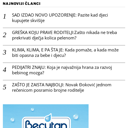
NAJNOVIJI ČLANCI
SAD IZDAO NOVO UPOZORENJE: Pazite kad djeci
kupujete skvišije
GREŠKA KOJU PRAVE RODITELJI:Zašto nikada ne treba
prekrivati dječja kolica pelenom?
KLIMA, KLIMA, E PA ŠTA JE: Kada pomaže, a kada može
biti opasna za bebe i djecu?
PEDIJATRI ZNAJU: Koja je najvažnija hrana za razvoj
bebinog mozga?
ZAŠTO JE ZAISTA NAJBOLJI: Novak Đoković jednom
rečenicom posramio brojne roditelje