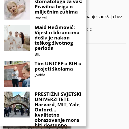
stomatologa za vas:
Pravilna briga o
© 2020 - KIDSINFO.BA.
mliječnim zubima
Sva prava zadržana. Zabranjeno preuzimanje sadržaja bez
Roditelji
dozvole izdavača.
Maid Hećimović:
Developed by Amar SIjercic
Vijest o blizancima
došla je nakon
IZAŠAO JE NOVI MAGAZIN!
teškog životnog
perioda
Bh.
Tim UNICEF-a BIH u
posjeti školama
„Sviđa
PRESTIŽNI SVJETSKI
UNIVERZITETI:
Harvard, MIT, Yale,
Oxford…
kvalitetno
obrazovanje mora
biti dostupno