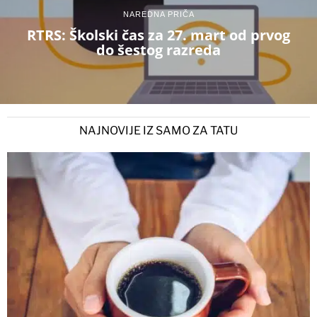
NAREDNA PRIČA
RTRS: Školski čas za 27. mart od prvog
do šestog razreda
NAJNOVIJE IZ SAMO ZA TATU