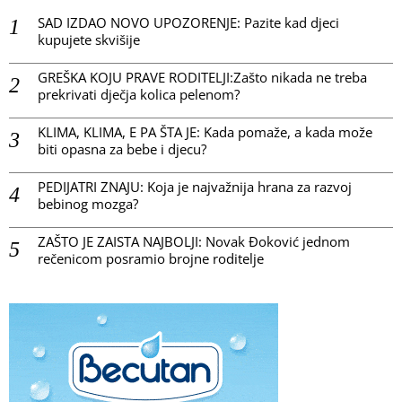
SAD IZDAO NOVO UPOZORENJE: Pazite kad djeci
kupujete skvišije
GREŠKA KOJU PRAVE RODITELJI:Zašto nikada ne treba
prekrivati dječja kolica pelenom?
KLIMA, KLIMA, E PA ŠTA JE: Kada pomaže, a kada može
biti opasna za bebe i djecu?
PEDIJATRI ZNAJU: Koja je najvažnija hrana za razvoj
bebinog mozga?
ZAŠTO JE ZAISTA NAJBOLJI: Novak Đoković jednom
rečenicom posramio brojne roditelje