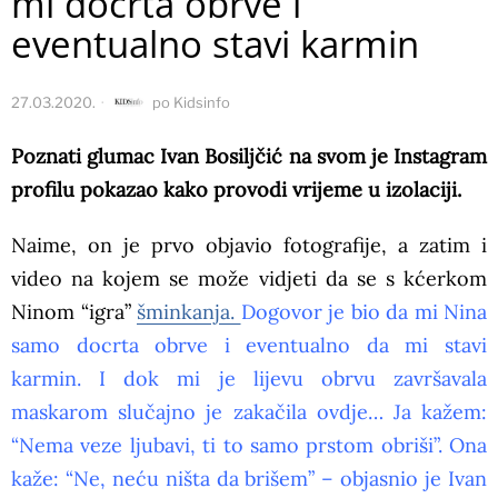
mi docrta obrve i
eventualno stavi karmin
27.03.2020.
po
Kidsinfo
Poznati glumac Ivan Bosiljčić na svom je Instagram
profilu pokazao kako provodi vrijeme u izolaciji.
Naime, on je prvo objavio fotografije, a zatim i
video na kojem se može vidjeti da se s kćerkom
Ninom “igra”
šminkanja.
Dogovor je bio da mi Nina
samo docrta obrve i eventualno da mi stavi
karmin. I dok mi je lijevu obrvu završavala
maskarom slučajno je zakačila ovdje… Ja kažem:
“Nema veze ljubavi, ti to samo prstom obriši”. Ona
kaže: “Ne, neću ništa da brišem” – objasnio je Ivan