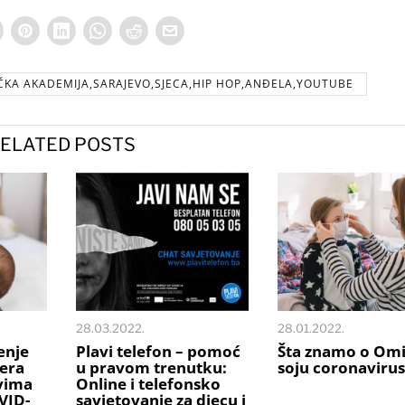
ČKA AKADEMIJA,SARAJEVO,SJECA,HIP HOP,ANĐELA,YOUTUBE
ELATED POSTS
28.03.2022.
28.01.2022.
enje
Plavi telefon – pomoć
Šta znamo o Om
jera
u pravom trenutku:
soju coronavirus
evima
Online i telefonsko
VID-
savjetovanje za djecu i