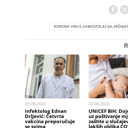
KORONA VIRUS,SAMOIZOLACIJA,VRŠNJA
R
25.08.2022.
22.08.2022.
Infektolog Ednan
UNICEF BiH: Doj
Drljević: Četvrta
uz poštivanje m
vakcina preporučuje
zaštite u slučaj
se svima
lakših oblika CO