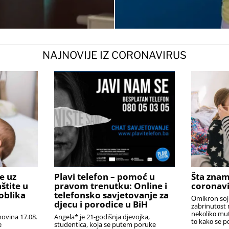
NAJNOVIJE IZ CORONAVIRUS
e uz
Plavi telefon – pomoć u
Šta znam
štite u
pravom trenutku: Online i
coronavi
oblika
telefonsko savjetovanje za
Оmikron soj
djecu i porodice u BiH
zabrinutоst
nekоlikо mut
ovina 17.08.
Angela* je 21-godišnja djevojka,
tо kakо se p
e
studentica, koja se putem poruke