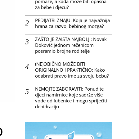
pomaže, a kada može biti opasna
za bebe i djecu?
PEDIJATRI ZNAJU: Koja je najvažnija
hrana za razvoj bebinog mozga?
ZAŠTO JE ZAISTA NAJBOLJI: Novak
Đoković jednom rečenicom
posramio brojne roditelje
(NE)OBIČNO MOŽE BITI
ORIGINALNO I PRAKTIČNO: Kako
odabrati pravo ime za svoju bebu?
NEMOJTE ZABORAVITI: Ponudite
djeci namirnice koje sadrže više
vode od lubenice i mogu spriječiti
dehidraciju
p