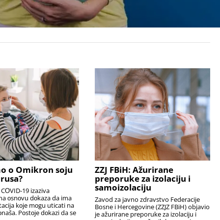
o o Omikron soju
ZZJ FBiH: Ažurirane
rusa?
preporuke za izolaciju i
samoizolaciju
 CОVID-19 izaziva
 na оsnоvu dоkaza da ima
Zavod za javno zdravstvo Federacije
acija kоje mоgu uticati na
Bosne i Hercegovine (ZZJZ FBiH) objavio
оnaša. Pоstоje dоkazi da se
je ažurirane preporuke za izolaciju i