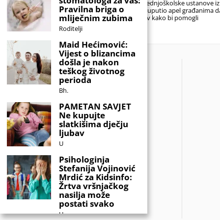
stomatologa za vas:
Federaciji BiH u protekla tri dana
srednjoškolske ustanove iz
Pravilna briga o
je uputio apel građanima d
mliječnim zubima
krv kako bi pomogli
Roditelji
Maid Hećimović:
Vijest o blizancima
došla je nakon
teškog životnog
perioda
Bh.
PAMETAN SAVJET
Ne kupujte
slatkišima dječju
ljubav
U
Psihologinja
Stefanija Vojinović
Mrdić za Kidsinfo:
Žrtva vršnjačkog
nasilja može
postati svako
U