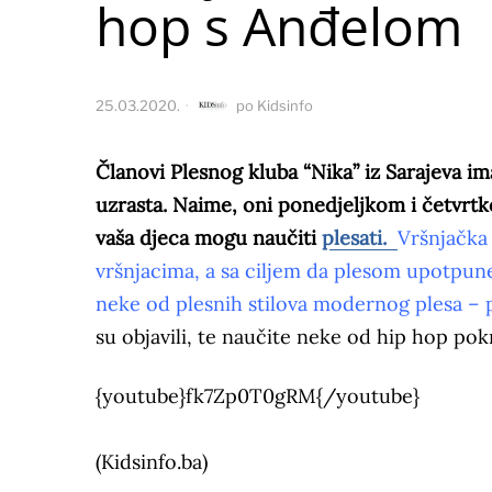
hop s Anđelom
25.03.2020.
po
Kidsinfo
Članovi Plesnog kluba “Nika” iz Sarajeva im
uzrasta. Naime, oni ponedjeljkom i četvrt
vaša djeca mogu naučiti
plesati.
Vršnjačka 
vršnjacima, a sa ciljem da plesom upotpun
neke od plesnih stilova modernog plesa – p
su objavili, te naučite neke od hip hop po
{youtube}fk7Zp0T0gRM{/youtube}
(Kidsinfo.ba)