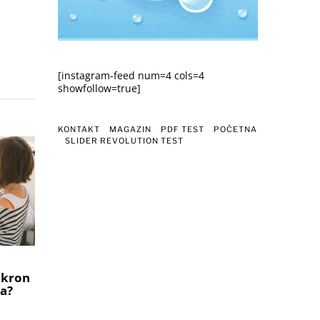
[instagram-feed num=4 cols=4
showfollow=true]
KONTAKT
MAGAZIN
PDF TEST
POČETNA
SLIDER REVOLUTION TEST
ikron
a?