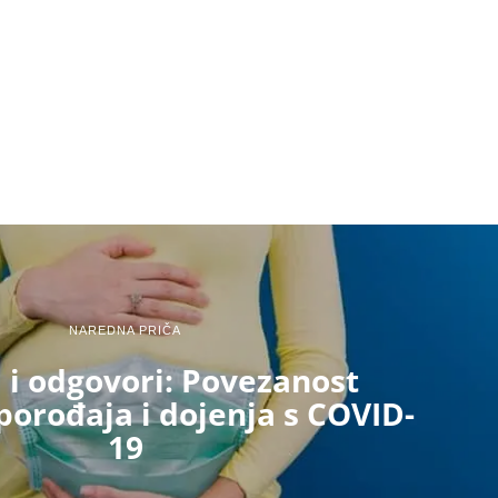
NAREDNA PRIČA
a i odgovori: Povezanost
porođaja i dojenja s COVID-
19