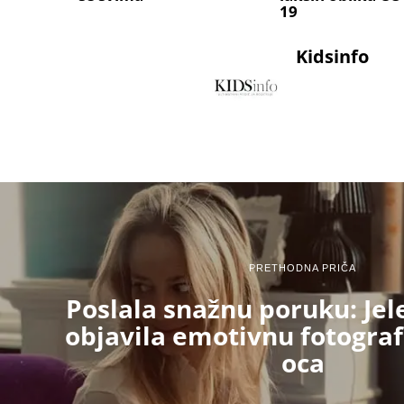
19
Kidsinfo
PRETHODNA PRIČA
Poslala snažnu poruku: Jel
objavila emotivnu fotografi
oca