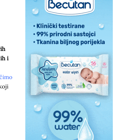
vih
ih i
učimo
koji