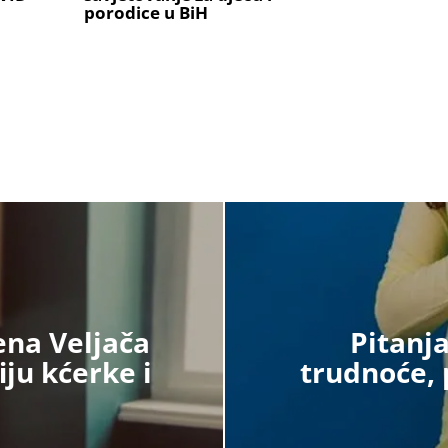
porodice u BiH
ena Veljača
Pitanj
ju kćerke i
trudnoće, 