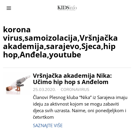
korona
virus,samoizolacija,Vršnjačka
akademija,sarajevo,Sjeca,hip
hop,Anđela,youtube
Vršnjačka akademija Nika:
Učimo hip hop s Anđelom
25.03.2020.
CORONAVIRUS
Članovi Plesnog kluba “Nika” iz Sarajeva imaju
ideju za aktivnost kojom se mogu zabaviti
djeca svih uzrasta. Naime, oni ponedjeljkom i
četvrtkom
SAZNAJTE VIŠE