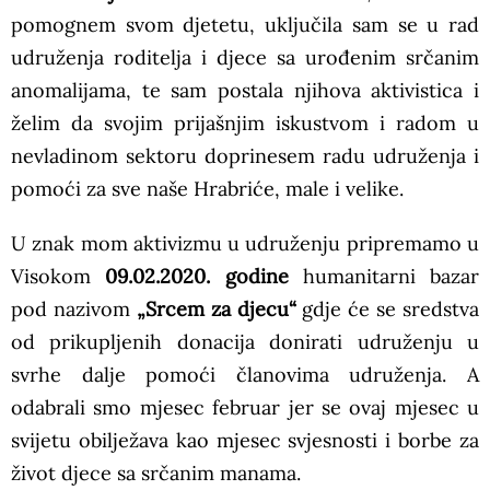
pomognem svom djetetu, uključila sam se u rad
udruženja roditelja i djece sa urođenim srčanim
anomalijama, te sam postala njihova aktivistica i
želim da svojim prijašnjim iskustvom i radom u
nevladinom sektoru doprinesem radu udruženja i
pomoći za sve naše Hrabriće, male i velike.
U znak mom aktivizmu u udruženju pripremamo u
Visokom
09.02.2020. godine
humanitarni bazar
pod nazivom
„Srcem za djecu“
gdje će se sredstva
od prikupljenih donacija donirati udruženju u
svrhe dalje pomoći članovima udruženja. A
odabrali smo mjesec februar jer se ovaj mjesec u
svijetu obilježava kao mjesec svjesnosti i borbe za
život djece sa srčanim manama.