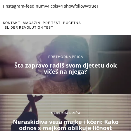
[instagram-feed num=4 cols=4 showfollow=true]
KONTAKT
MAGAZIN
PDF TEST
POČETNA
SLIDER REVOLUTION TEST
PRETHODNA PRIČA
Šta zapravo radiš svom djetetu dok
vičeš na njega?
NAREDNA PRIČA
Neraskidiva veza majke i kćeri: Kako
odnos s majkom oblikuje ličnost