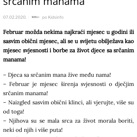
srčanim manama
07.02.2020.
po
Kidsinfo
Februar možda nekima najkraći mjesec u godini ili
sasvim obični mjesec, ali se u svijetu obilježava kao
mjesec svjesnosti i borbe za život djece sa srčanim
manama!
– Djeca sa srčanim mana žive među nama!
– Februar je mjesec širenja svjesnosti o dječjim
srčanim manama!
– Naizgled sasvim obični klinci, ali vjerujte, više su
od toga!
– Njihova su se mala srca za život morala boriti,
neki od njih i više puta!