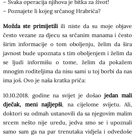
– Svaka operacija njihova je bitka za život!
– Poznajete li kojeg srčanog Hrabrića?
Možda ste primijetili
ili niste da su moje objave
često vezane za djecu sa srčanim manama i često
širim informacije o tom oboljenju, želim da šira
javnost bude upoznata s tim oboljenjem i želim da
se ljudi informišu o tome, želim da pokažem
mnogim roditeljima da nisu sami u toj borbi da nas
ima još. Ovo je naša kratka priča:
10.10.2018. godine na svijet je došao
jedan mali
dječak, meni najljepši
, na cijelome svijetu. Ali,
doktori su odmah ustanovili da sa njegovim malim
srcem nešto nije uredu, jedva smo se i upoznali
samo sam ga na par trenutaka vidjela i odvedoše