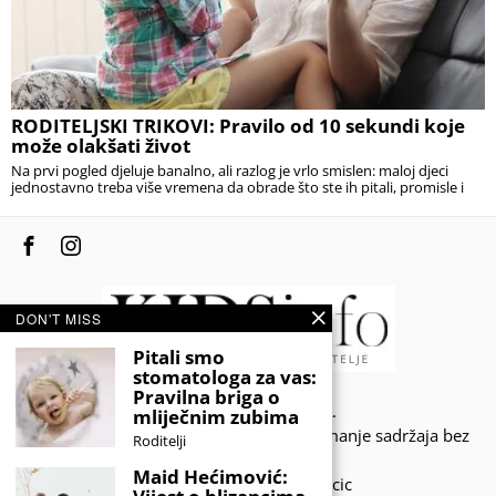
RODITELJSKI TRIKOVI: Pravilo od 10 sekundi koje
može olakšati život
Na prvi pogled djeluje banalno, ali razlog je vrlo smislen: maloj djeci
jednostavno treba više vremena da obrade što ste ih pitali, promisle i
DON'T MISS
Pitali smo
stomatologa za vas:
Pravilna briga o
© 2020 - KIDSINFO.BA.
mliječnim zubima
Sva prava zadržana. Zabranjeno preuzimanje sadržaja bez
Roditelji
dozvole izdavača.
Maid Hećimović:
Developed by Amar SIjercic