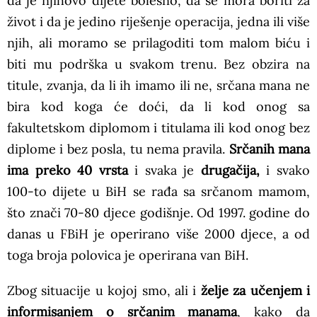
da je njihovo dijete bolesno, da se mora boriti za
život i da je jedino riješenje operacija, jedna ili više
njih, ali moramo se prilagoditi tom malom biću i
biti mu podrška u svakom trenu. Bez obzira na
titule, zvanja, da li ih imamo ili ne, srčana mana ne
bira kod koga će doći, da li kod onog sa
fakultetskom diplomom i titulama ili kod onog bez
diplome i bez posla, tu nema pravila.
Srčanih mana
ima preko 40 vrsta
i svaka je
drugačija,
i svako
100-to dijete u BiH se rađa sa srčanom mamom,
što znači 70-80 djece godišnje. Od 1997. godine do
danas u FBiH je operirano više 2000 djece, a od
toga broja polovica je operirana van BiH.
Zbog situacije u kojoj smo, ali i
želje za učenjem i
informisanjem o srčanim manama
, kako da