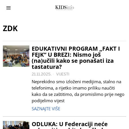
ZDK
EDUKATIVNI PROGRAM „FAKT I
FEJK“ U BREZI: Nismo još
(na)učili kako se ponašati iza
tastatura?
21.11.2025.
VIJESTI
Neprekidno smo izloženi medijima, stalno na
telefonima, a rijetko imamo priliku naučiti
kako da se zaštitimo, da promislimo prije nego
podijelimo vijest
SAZNAJTE VIŠE
ODLUKA: U Federaciji neće