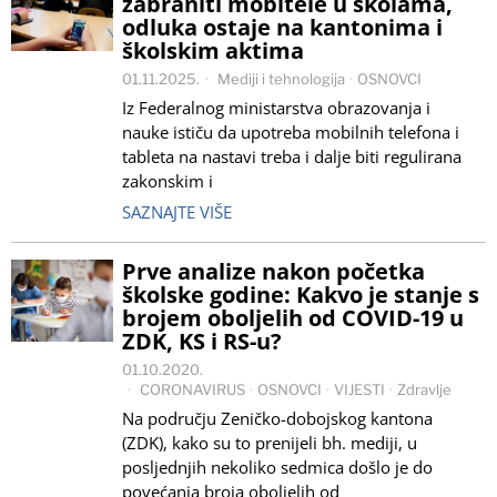
zabraniti mobitele u školama,
odluka ostaje na kantonima i
školskim aktima
01.11.2025.
Mediji i tehnologija
·
OSNOVCI
Iz Federalnog ministarstva obrazovanja i
nauke ističu da upotreba mobilnih telefona i
tableta na nastavi treba i dalje biti regulirana
zakonskim i
SAZNAJTE VIŠE
Prve analize nakon početka
školske godine: Kakvo je stanje s
brojem oboljelih od COVID-19 u
ZDK, KS i RS-u?
01.10.2020.
CORONAVIRUS
·
OSNOVCI
·
VIJESTI
·
Zdravlje
Na području Zeničko-dobojskog kantona
(ZDK), kako su to prenijeli bh. mediji, u
posljednjih nekoliko sedmica došlo je do
povećanja broja oboljelih od