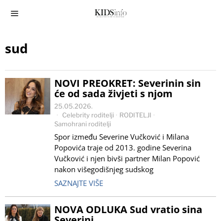
sud
NOVI PREOKRET: Severinin sin
će od sada živjeti s njom
25.05.2026.
Celebrity roditelji
·
RODITELJI
·
Samohrani roditelji
Spor između Severine Vučković i Milana
Popovića traje od 2013. godine Severina
Vučković i njen bivši partner Milan Popović
nakon višegodišnjeg sudskog
SAZNAJTE VIŠE
NOVA ODLUKA Sud vratio sina
Severini