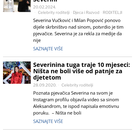
20.02.2024.
Celebrity roditelji
·
Djeca i Razvod
·
RODITELJI
Severina Vučković i Milan Popović ponovo
dijele skrbništvo nad sinom, potvrdio je tim
pjevačice. Severina je za rekla za medije da
nije
SAZNAJTE VIŠE
Severinina tuga traje 10 mjeseci:
Ništa ne boli više od patnje za
djetetom
28.09.2020.
Celebrity roditelji
Poznata pjevačica Severina na svom je
Instagram profilu objavila video sa sinom
Aleksandrom, te ispod napisala emotivnu
poruku. – Ništa ne boli
SAZNAJTE VIŠE