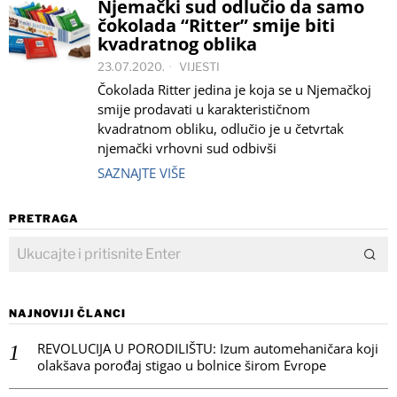
Njemački sud odlučio da samo
čokolada “Ritter” smije biti
kvadratnog oblika
23.07.2020.
VIJESTI
Čokolada Ritter jedina je koja se u Njemačkoj
smije prodavati u karakterističnom
kvadratnom obliku, odlučio je u četvrtak
njemački vrhovni sud odbivši
SAZNAJTE VIŠE
PRETRAGA
NAJNOVIJI ČLANCI
REVOLUCIJA U PORODILIŠTU: Izum automehaničara koji
olakšava porođaj stigao u bolnice širom Evrope