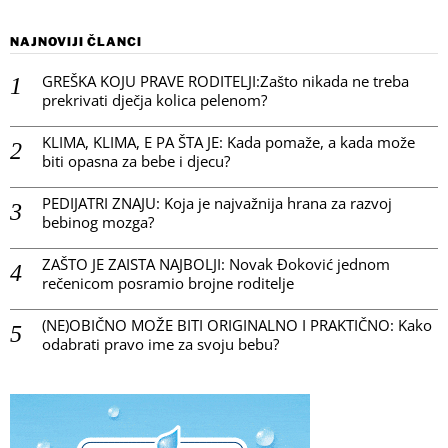
NAJNOVIJI ČLANCI
GREŠKA KOJU PRAVE RODITELJI:Zašto nikada ne treba
prekrivati dječja kolica pelenom?
KLIMA, KLIMA, E PA ŠTA JE: Kada pomaže, a kada može
biti opasna za bebe i djecu?
PEDIJATRI ZNAJU: Koja je najvažnija hrana za razvoj
bebinog mozga?
ZAŠTO JE ZAISTA NAJBOLJI: Novak Đoković jednom
rečenicom posramio brojne roditelje
(NE)OBIČNO MOŽE BITI ORIGINALNO I PRAKTIČNO: Kako
odabrati pravo ime za svoju bebu?