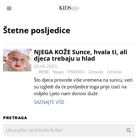
Štetne posljedice
NJEGA KOŽE Sunce, hvala ti, ali
djeca trebaju u hlad
29.06.2023.
BEBE
·
Njega
·
OSNOVCI
·
Zdravlje
·
Zdravlje
Što djeca provode više vremena na suncu, veći
su izgledi da će posljedice toga prije izaći na
vidjelo Ljeto nam donosi duže
SAZNAJTE VIŠE
PRETRAGA