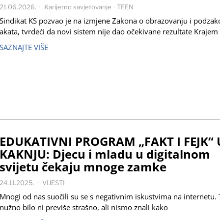
21.06.2026.
Karijerno savjetovanje
·
TEEN
Sindikat KS pozvao je na izmjene Zakona o obrazovanju i podzak
akata, tvrdeći da novi sistem nije dao očekivane rezultate Krajem
SAZNAJTE VIŠE
EDUKATIVNI PROGRAM „FAKT I FEJK“ 
KAKNJU: Djecu i mladu u digitalnom
svijetu čekaju mnoge zamke
24.11.2025.
VIJESTI
Mnogi od nas suočili su se s negativnim iskustvima na internetu. 
nužno bilo ni previše strašno, ali nismo znali kako