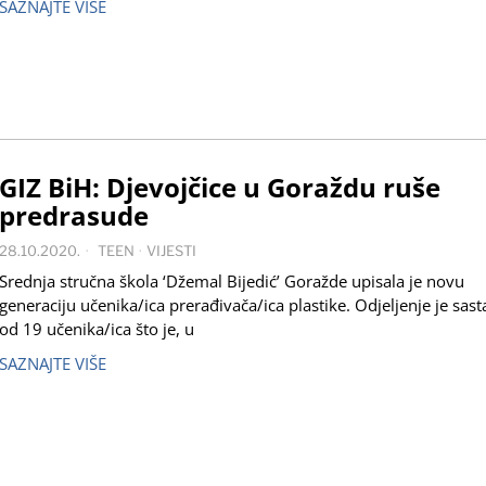
SAZNAJTE VIŠE
GIZ BiH: Djevojčice u Goraždu ruše
predrasude
28.10.2020.
TEEN
·
VIJESTI
Srednja stručna škola ‘Džemal Bijedić’ Goražde upisala je novu
generaciju učenika/ica prerađivača/ica plastike. Odjeljenje je sast
od 19 učenika/ica što je, u
SAZNAJTE VIŠE