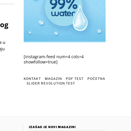
nog
a u
aju
[instagram-feed num=4 cols=4
showfollow=true]
KONTAKT
MAGAZIN
PDF TEST
POČETNA
SLIDER REVOLUTION TEST
IZAŠAO JE NOVI MAGAZIN!