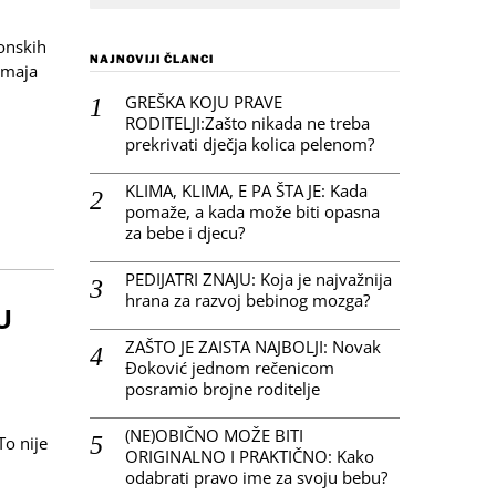
onskih
NAJNOVIJI ČLANCI
 maja
GREŠKA KOJU PRAVE
RODITELJI:Zašto nikada ne treba
prekrivati dječja kolica pelenom?
KLIMA, KLIMA, E PA ŠTA JE: Kada
pomaže, a kada može biti opasna
za bebe i djecu?
PEDIJATRI ZNAJU: Koja je najvažnija
hrana za razvoj bebinog mozga?
U
ZAŠTO JE ZAISTA NAJBOLJI: Novak
Đoković jednom rečenicom
posramio brojne roditelje
(NE)OBIČNO MOŽE BITI
To nije
ORIGINALNO I PRAKTIČNO: Kako
odabrati pravo ime za svoju bebu?