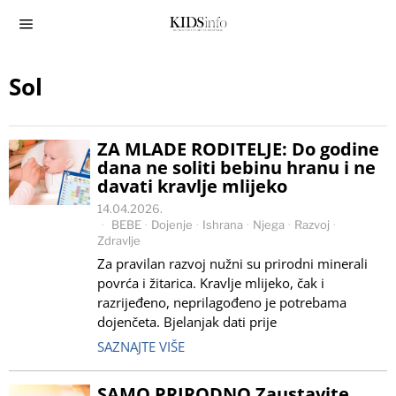
Sol
ZA MLADE RODITELJE: Do godine
dana ne soliti bebinu hranu i ne
davati kravlje mlijeko
14.04.2026.
BEBE
·
Dojenje
·
Ishrana
·
Njega
·
Razvoj
·
Zdravlje
Za pravilan razvoj nužni su prirodni minerali
povrća i žitarica. Kravlje mlijeko, čak i
razrijeđeno, neprilagođeno je potrebama
dojenčeta. Bjelanjak dati prije
SAZNAJTE VIŠE
SAMO PRIRODNO Zaustavite