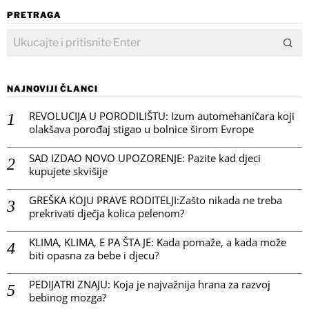
PRETRAGA
NAJNOVIJI ČLANCI
REVOLUCIJA U PORODILIŠTU: Izum automehaničara koji
olakšava porođaj stigao u bolnice širom Evrope
SAD IZDAO NOVO UPOZORENJE: Pazite kad djeci
kupujete skvišije
GREŠKA KOJU PRAVE RODITELJI:Zašto nikada ne treba
prekrivati dječja kolica pelenom?
KLIMA, KLIMA, E PA ŠTA JE: Kada pomaže, a kada može
biti opasna za bebe i djecu?
PEDIJATRI ZNAJU: Koja je najvažnija hrana za razvoj
bebinog mozga?