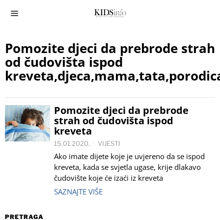
Pomozite djeci da prebrode strah
od čudovišta ispod
kreveta,djeca,mama,tata,porodica,
Pomozite djeci da prebrode
strah od čudovišta ispod
kreveta
15.01.2020.
VIJESTI
Ako imate dijete koje je uvjereno da se ispod
kreveta, kada se svjetla ugase, krije dlakavo
čudovište koje će izaći iz kreveta
SAZNAJTE VIŠE
PRETRAGA