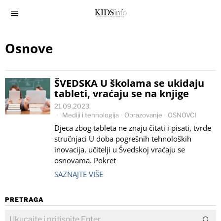
Osnove
ŠVEDSKA U školama se ukidaju
tableti, vraćaju se na knjige
21.09.2023.
Mediji i tehnologija
·
Obrazovanje
·
OSNOVCI
Djeca zbog tableta ne znaju čitati i pisati, tvrde
stručnjaci U doba pogrešnih tehnoloških
inovacija, učitelji u Švedskoj vraćaju se
osnovama. Pokret
SAZNAJTE VIŠE
PRETRAGA