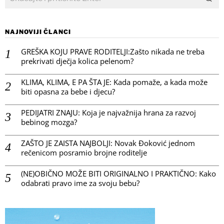
NAJNOVIJI ČLANCI
GREŠKA KOJU PRAVE RODITELJI:Zašto nikada ne treba
prekrivati dječja kolica pelenom?
KLIMA, KLIMA, E PA ŠTA JE: Kada pomaže, a kada može
biti opasna za bebe i djecu?
PEDIJATRI ZNAJU: Koja je najvažnija hrana za razvoj
bebinog mozga?
ZAŠTO JE ZAISTA NAJBOLJI: Novak Đoković jednom
rečenicom posramio brojne roditelje
(NE)OBIČNO MOŽE BITI ORIGINALNO I PRAKTIČNO: Kako
odabrati pravo ime za svoju bebu?