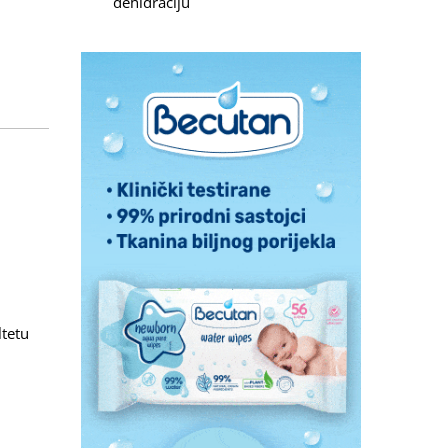
dehidraciju
ltetu