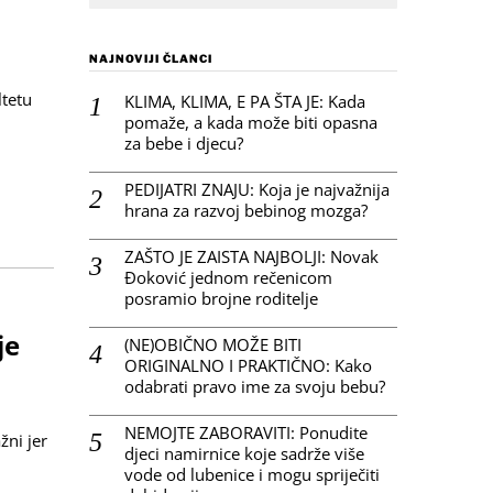
NAJNOVIJI ČLANCI
ltetu
KLIMA, KLIMA, E PA ŠTA JE: Kada
pomaže, a kada može biti opasna
za bebe i djecu?
PEDIJATRI ZNAJU: Koja je najvažnija
hrana za razvoj bebinog mozga?
ZAŠTO JE ZAISTA NAJBOLJI: Novak
Đoković jednom rečenicom
posramio brojne roditelje
je
(NE)OBIČNO MOŽE BITI
ORIGINALNO I PRAKTIČNO: Kako
odabrati pravo ime za svoju bebu?
NEMOJTE ZABORAVITI: Ponudite
žni jer
djeci namirnice koje sadrže više
vode od lubenice i mogu spriječiti