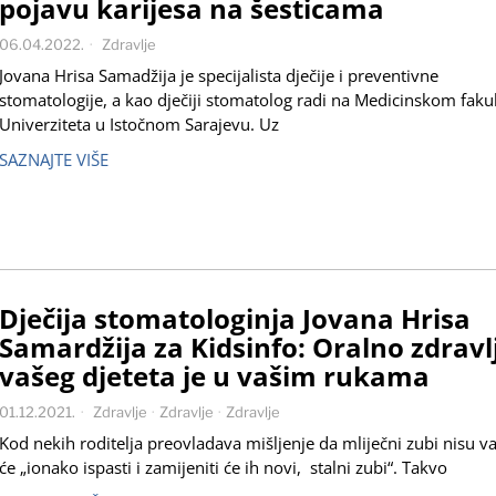
pojavu karijesa na šesticama
06.04.2022.
Zdravlje
Jovana Hrisa Samadžija je specijalista dječije i preventivne
stomatologije, a kao dječiji stomatolog radi na Medicinskom faku
Univerziteta u Istočnom Sarajevu. Uz
SAZNAJTE VIŠE
Dječija stomatologinja Jovana Hrisa
Samardžija za Kidsinfo: Oralno zdravl
vašeg djeteta je u vašim rukama
01.12.2021.
Zdravlje
·
Zdravlje
·
Zdravlje
Kod nekih roditelja preovladava mišljenje da mliječni zubi nisu va
će „ionako ispasti i zamijeniti će ih novi, stalni zubi“. Takvo