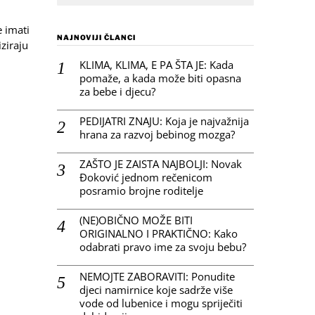
e imati
NAJNOVIJI ČLANCI
iziraju
KLIMA, KLIMA, E PA ŠTA JE: Kada
pomaže, a kada može biti opasna
za bebe i djecu?
PEDIJATRI ZNAJU: Koja je najvažnija
hrana za razvoj bebinog mozga?
ZAŠTO JE ZAISTA NAJBOLJI: Novak
Đoković jednom rečenicom
posramio brojne roditelje
(NE)OBIČNO MOŽE BITI
ORIGINALNO I PRAKTIČNO: Kako
odabrati pravo ime za svoju bebu?
NEMOJTE ZABORAVITI: Ponudite
djeci namirnice koje sadrže više
vode od lubenice i mogu spriječiti