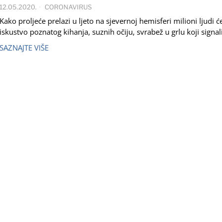
12.05.2020.
CORONAVIRUS
Kako proljeće prelazi u ljeto na sjevernoj hemisferi milioni ljudi ć
iskustvo poznatog kihanja, suznih očiju, svrabež u grlu koji signal
SAZNAJTE VIŠE