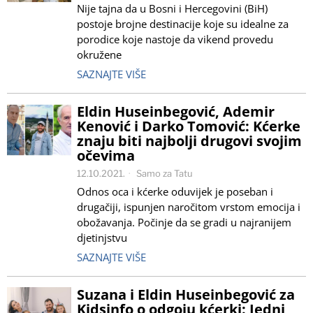
Nije tajna da u Bosni i Hercegovini (BiH)
postoje brojne destinacije koje su idealne za
porodice koje nastoje da vikend provedu
okružene
SAZNAJTE VIŠE
Eldin Huseinbegović, Ademir
Kenović i Darko Tomović: Kćerke
znaju biti najbolji drugovi svojim
očevima
12.10.2021.
Samo za Tatu
Odnos oca i kćerke oduvijek je poseban i
drugačiji, ispunjen naročitom vrstom emocija i
obožavanja. Počinje da se gradi u najranijem
djetinjstvu
SAZNAJTE VIŠE
Suzana i Eldin Huseinbegović za
Kidsinfo o odgoju kćerki: Jedni