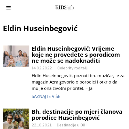
Eldin Huseinbegović
Eldin Huseinbegović: Vrijeme
koje ne provedete s porodicom
ne može se nadoknaditi
14.02.2022.
Celebrity roditelji
Eldin Huseinbegović, poznati bh. muzičar, je za
magazin Azra govorio o porodici i otkrio da
mu je ona životni prioritet. – Ja
SAZNAJTE VIŠE
Bh. destinacije po mjeri članova
porodice Huseinbegović
22.10.2021.
Destinacije u BiH