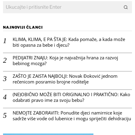
NAJNOVIJI ČLANCI
KLIMA, KLIMA, E PA ŠTA JE: Kada pomaže, a kada može
biti opasna za bebe i djecu?
PEDIJATRI ZNAJU: Koja je najvažnija hrana za razvoj
bebinog mozga?
ZAŠTO JE ZAISTA NAJBOLJI: Novak Đoković jednom
rečenicom posramio brojne roditelje
(NE)OBIČNO MOŽE BITI ORIGINALNO I PRAKTIČNO: Kako
odabrati pravo ime za svoju bebu?
NEMOJTE ZABORAVITI: Ponudite djeci namirnice koje
sadrže više vode od lubenice i mogu spriječiti dehidraciju