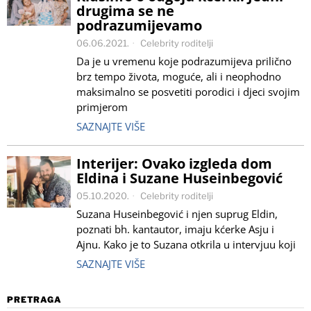
drugima se ne
podrazumijevamo
06.06.2021.
Celebrity roditelji
Da je u vremenu koje podrazumijeva prilično
brz tempo života, moguće, ali i neophodno
maksimalno se posvetiti porodici i djeci svojim
primjerom
SAZNAJTE VIŠE
Interijer: Ovako izgleda dom
Eldina i Suzane Huseinbegović
05.10.2020.
Celebrity roditelji
Suzana Huseinbegović i njen suprug Eldin,
poznati bh. kantautor, imaju kćerke Asju i
Ajnu. Kako je to Suzana otkrila u intervjuu koji
SAZNAJTE VIŠE
PRETRAGA