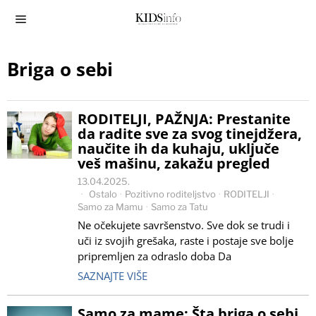
Briga o sebi
RODITELJI, PAŽNJA: Prestanite
da radite sve za svog tinejdžera,
naučite ih da kuhaju, uključe
veš mašinu, zakažu pregled
13.04.2025.
Ostalo
·
Pozitivno roditeljstvo
·
RODITELJI
·
Samo za Mamu
·
Samo za Tatu
Ne očekujete savršenstvo. Sve dok se trudi i
uči iz svojih grešaka, raste i postaje sve bolje
pripremljen za odraslo doba Da
SAZNAJTE VIŠE
Samo za mame: Šta briga o sebi