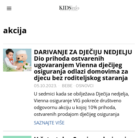
akcija
DARIVANJE ZA DJEČIJU NEDJELJU
Dio prihoda ostvarenih
ugovaranjem Vienna dječijeg
osiguranja odlazi domovima za
djecu bez roditeljskog staranja
05.10.2023.
BEBE
·
OSNOVCI
U sedmici kada se obilježava Dječija nedjelja,
Vienna osiguranje VIG pokreće društveno
odgovornu akciju u kojoj 10% prihoda,
ostvarenih prodajom dječijeg osiguranja
SAZNAJTE VIŠE