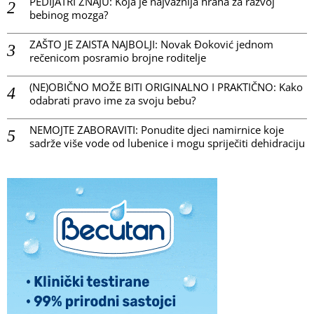
PEDIJATRI ZNAJU: Koja je najvažnija hrana za razvoj
bebinog mozga?
ZAŠTO JE ZAISTA NAJBOLJI: Novak Đoković jednom
rečenicom posramio brojne roditelje
(NE)OBIČNO MOŽE BITI ORIGINALNO I PRAKTIČNO: Kako
odabrati pravo ime za svoju bebu?
NEMOJTE ZABORAVITI: Ponudite djeci namirnice koje
sadrže više vode od lubenice i mogu spriječiti dehidraciju