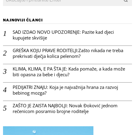
NAJNOVIJI ČLANCI
SAD IZDAO NOVO UPOZORENJE: Pazite kad djeci
kupujete skvišije
GREŠKA KOJU PRAVE RODITELJI:Zašto nikada ne treba
prekrivati dječja kolica pelenom?
KLIMA, KLIMA, E PA ŠTA JE: Kada pomaže, a kada može
biti opasna za bebe i djecu?
PEDIJATRI ZNAJU: Koja je najvažnija hrana za razvoj
bebinog mozga?
ZAŠTO JE ZAISTA NAJBOLJI: Novak Đoković jednom
rečenicom posramio brojne roditelje