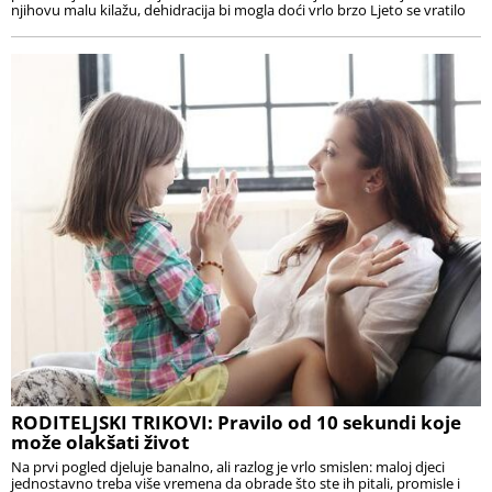
njihovu malu kilažu, dehidracija bi mogla doći vrlo brzo Ljeto se vratilo
RODITELJSKI TRIKOVI: Pravilo od 10 sekundi koje
može olakšati život
Na prvi pogled djeluje banalno, ali razlog je vrlo smislen: maloj djeci
jednostavno treba više vremena da obrade što ste ih pitali, promisle i