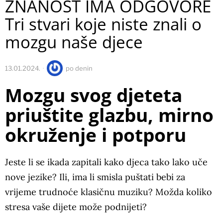
ZNANOST IMA ODGOVORE
Tri stvari koje niste znali o
mozgu naše djece
13.01.2024.
po
denin
Mozgu svog djeteta
priuštite glazbu, mirno
okruženje i potporu
Jeste li se ikada zapitali kako djeca tako lako uče
nove jezike? Ili, ima li smisla puštati bebi za
vrijeme trudnoće klasičnu muziku? Možda koliko
stresa vaše dijete može podnijeti?