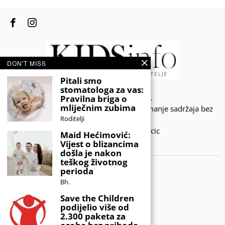
DON'T MISS
Pitali smo
stomatologa za vas:
© 2020 - KIDSINFO.BA.
Pravilna briga o
mliječnim zubima
Sva prava zadržana. Zabranjeno preuzimanje sadržaja bez
Roditelji
dozvole izdavača.
Developed by Amar SIjercic
Maid Hećimović:
Vijest o blizancima
IZAŠAO JE NOVI MAGAZIN!
došla je nakon
teškog životnog
perioda
Bh.
Save the Children
podijelio više od
2.300 paketa za