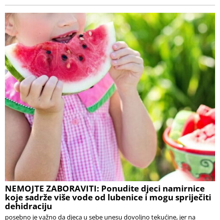
NEMOJTE ZABORAVITI: Ponudite djeci namirnice
koje sadrže više vode od lubenice i mogu spriječiti
dehidraciju
posebno je važno da djeca u sebe unesu dovoljno tekućine, jer na