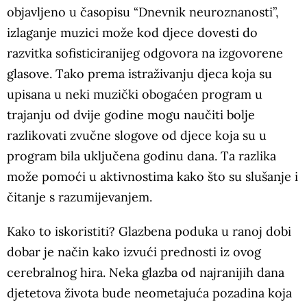
objavljeno u časopisu “Dnevnik neuroznanosti”,
izlaganje muzici može kod djece dovesti do
razvitka sofisticiranijeg odgovora na izgovorene
glasove. Tako prema istraživanju djeca koja su
upisana u neki muzički obogaćen program u
trajanju od dvije godine mogu naučiti bolje
razlikovati zvučne slogove od djece koja su u
program bila uključena godinu dana. Ta razlika
može pomoći u aktivnostima kako što su slušanje i
čitanje s razumijevanjem.
Kako to iskoristiti? Glazbena poduka u ranoj dobi
dobar je način kako izvući prednosti iz ovog
cerebralnog hira. Neka glazba od najranijih dana
djetetova života bude neometajuća pozadina koja