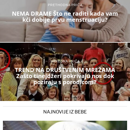
PRETHODNA PRIČA
NEMA DRAME Što ne raditi kada vam
kći dobije prvu menstruaciju?
NAREDNA PRIČA
TREND NA DRUŠTVENIM MREŽAMA
Zašto tinejdžeri pokrivaju nos dok
poziraju s porodicom?
NAJNOVIJE IZ BEBE