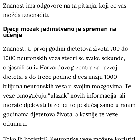
Znanost ima odgovore na ta pitanja, koji će vas
možda iznenaditi.
Dječji mozak jedinstveno je spreman na
učenje
Znanost: U prvoj godini djetetova života 700 do
1000 neuronskih veza stvori se svake sekunde,
objasnili su iz Harvardovog centra za razvoj
djeteta, a do treće godine djeca imaju 1000
bilijuna neuronskih veza u svojim mozgovima. Te
veze omogućuju “ulazak” novih informacija, ali
morate djelovati brzo jer to je slučaj samo u ranim
godinama djetetova života, a kasnije te veze
odumiru.
Kako ih koristiti? Neuronske veze možete koristiti