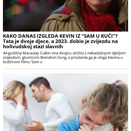
KAKO DANAS IZGLEDA KEVIN IZ “SAM U KUĆI”?
Tata je dvoje djece, a 2023. dobio je zvijezdu na
holivudskoj stazi slavnih
44-godišnji Macaulay Culkin ima dvojicu sinčića s nekadašnjom dječjom
zvijezdom, glumicom Brendom Song, a proslavila ga je uloga Kevina u
božićnom filmu ‘Sam u