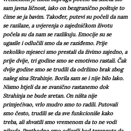
sam javna ličnost, iako on bezgranično poštuje to
čime se ja bavim. Također, putevi su počeli da nam
se razilaze, a uvjerenja o zajedničkom životu
počela su da nam se razlikuju. Emocije su se
ugasile i odlučili smo da se raziđemo. Prije
nekoliko mjeseci smo prestali da živimo zajedno, a
prije dvije, tri godine smo se emotivno rastali. Čak
dvije godine smo se trudili da održimo brak zbog
našeg sina Strahinje. Borila sam se i nije bilo lako.
Nismo htjeli da se zvanično rastanemo dok
Strahinja ne bude sretan. On ništa nije
primjećivao, vrlo mudro smo to radili. Putovali
smo često, trudili se da sve funkcioniše kako
treba, ali shvatili smo vremenom da to ne vodi
nikuda. Prethodno smo odlazili kod terapeuta da