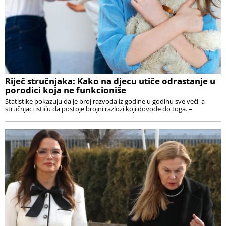
Riječ stručnjaka: Kako na djecu utiče odrastanje u
porodici koja ne funkcioniše
Statistike pokazuju da je broj razvoda iz godine u godinu sve veći, a
stručnjaci ističu da postoje brojni razlozi koji dovode do toga. –