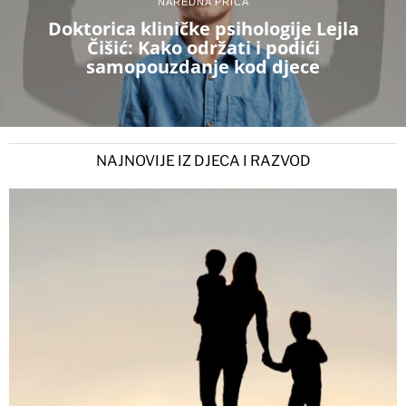
NAREDNA PRIČA
Doktorica kliničke psihologije Lejla
Čišić: Kako održati i podići
samopouzdanje kod djece
NAJNOVIJE IZ DJECA I RAZVOD