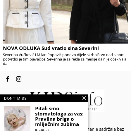
NOVA ODLUKA Sud vratio sina Severini
Severina Vučković i Milan Popović ponovo dijele skrbništvo nad sinom,
potvrdio je tim pjevačice. Severina je za rekla za medije da nije očekivala
da
DON'T MISS
Pitali smo
stomatologa za vas:
Pravilna briga o
© 2020 - KIDSINFO.BA.
mliječnim zubima
Sva prava zadržana. Zabranjeno preuzimanje sadržaja bez
Roditelji