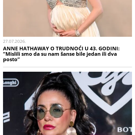
27.07.2026.
ANNE HATHAWAY O TRUDNOĆI U 43. GODINI:
“Mislili smo da su nam šanse bile jedan ili dva
posto”