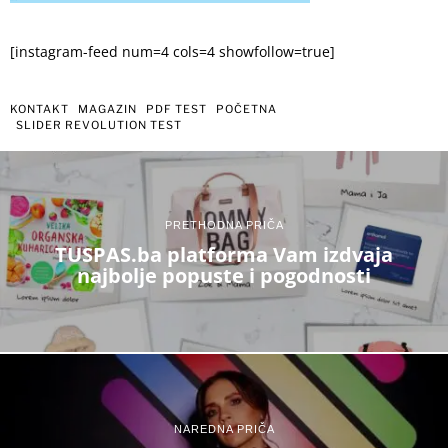
[instagram-feed num=4 cols=4 showfollow=true]
KONTAKT
MAGAZIN
PDF TEST
POČETNA
SLIDER REVOLUTION TEST
PRETHODNA PRIČA
TUSPAS.ba platforma Vam izdvaja
najbolje popuste i pogodnosti
NAREDNA PRIČA