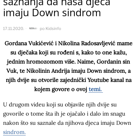
saznanja da naša djeca
imaju Down sindrom
17.11.2020.
po
Kidsinfo
Gordana Vukićević i Nikolina Radosavljević mame
su dječaka koji su rođeni s, kako to one kažu,
jednim hromozomom više. Naime, Gordanin sin
Vuk, te Nikolinin Andrija imaju Down sindrom, a
njih dvije su otvorile zajednički Youtube kanal na
kojem govore o ovoj
temi.
U drugom videu koji su objavile njih dvije su
govorile o tome šta ih je ojačalo i dalo im snagu
nakon što su saznale da njihova djeca imaju Down
sindrom.