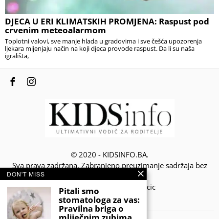
DJECA U ERI KLIMATSKIH PROMJENA: Raspust pod
crvenim meteoalarmom
Toplotni valovi, sve manje hlada u gradovima i sve češća upozorenja
ljekara mijenjaju način na koji djeca provode raspust. Da li su naša
igrališta,
© 2020 - KIDSINFO.BA.
Sva prava zadržana. Zabranjeno preuzimanje sadržaja bez
DON'T MISS
dozvole izdavača.
Developed by Amar SIjercic
Pitali smo
stomatologa za vas:
IZAŠAO JE NOVI MAGAZIN!
Pravilna briga o
mliječnim zubima