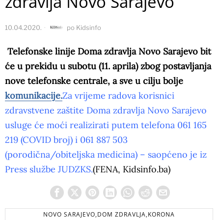
zdravlja Novo Sarajevo
10.04.2020.
po
Kidsinfo
Telefonske linije Doma zdravlja Novo Sarajevo bit
će u prekidu u subotu (11. aprila) zbog postavljanja
nove telefonske centrale, a sve u cilju bolje
komunikacije.
Za vrijeme radova korisnici
zdravstvene zaštite Doma zdravlja Novo Sarajevo
usluge će moći realizirati putem telefona 061 165
219 (COVID broj) i 061 887 503
(porodična/obiteljska medicina) – saopćeno je iz
Press službe JUDZKS.
(FENA, Kidsinfo.ba)
NOVO SARAJEVO,DOM ZDRAVLJA,KORONA