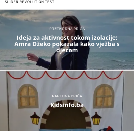
SLIDER REVOLUTION TEST
PRETHODNA PRIČA
Ideja za aktivnost tokom izolacije:
Amra Džeko pokazala kako vježba s
djecom
NAREDNA PRIČA
Kidsinfo.ba