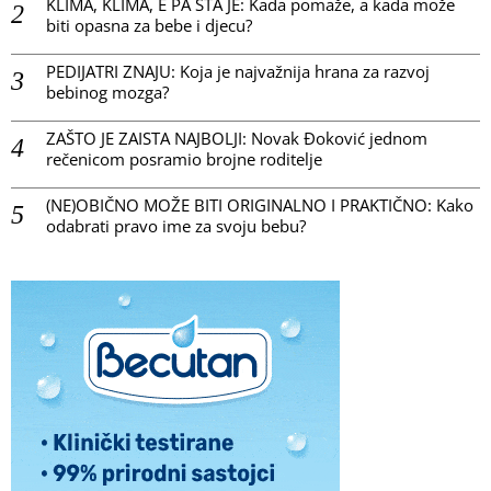
KLIMA, KLIMA, E PA ŠTA JE: Kada pomaže, a kada može
biti opasna za bebe i djecu?
PEDIJATRI ZNAJU: Koja je najvažnija hrana za razvoj
bebinog mozga?
ZAŠTO JE ZAISTA NAJBOLJI: Novak Đoković jednom
rečenicom posramio brojne roditelje
(NE)OBIČNO MOŽE BITI ORIGINALNO I PRAKTIČNO: Kako
odabrati pravo ime za svoju bebu?