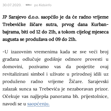
30.07.2020.
po
Kidsinfo
JP Sarajevo d.o.o. saopćilo je da će radno vrijeme
Trebevićke žičare sutra, prvog dana Kurban-
bajrama, biti od 12 do 21h, a tokom cijelog mjeseca
augusta se produžava od 09 do 21h.
-U izazovnim vremenima kada se sve veći broj
građana odlučuje godišnje odmore provesti u
domovini, pozivamo vas da posjetite ovaj
revitalizirani simbol i uživate u prirodnoj idili uz
produženo radno vrijeme Žičare. Sarajevski
zalazak sunca sa Trebevića je nezaboravan prizor.
Očekuje vas najljepša panorama bh. prijestolnice,
navodi se u
saopćenju.