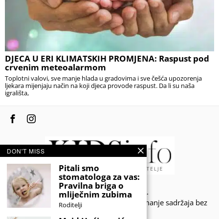
DJECA U ERI KLIMATSKIH PROMJENA: Raspust pod
crvenim meteoalarmom
Toplotni valovi, sve manje hlada u gradovima i sve češća upozorenja
ljekara mijenjaju način na koji djeca provode raspust. Da li su naša
igrališta,
DON'T MISS
Pitali smo
stomatologa za vas:
Pravilna briga o
© 2020 - KIDSINFO.BA.
mliječnim zubima
Sva prava zadržana. Zabranjeno preuzimanje sadržaja bez
Roditelji
dozvole izdavača.