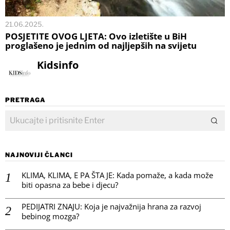
21.06.2025.
POSJETITE OVOG LJETA: Ovo izletište u BiH
proglašeno je jednim od najljepših na svijetu
Kidsinfo
PRETRAGA
NAJNOVIJI ČLANCI
KLIMA, KLIMA, E PA ŠTA JE: Kada pomaže, a kada može
biti opasna za bebe i djecu?
PEDIJATRI ZNAJU: Koja je najvažnija hrana za razvoj
bebinog mozga?