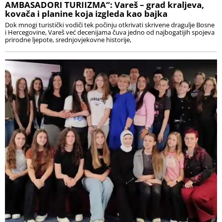
AMBASADORI TURIIZMA“: Vareš – grad kraljeva,
kovača i planine koja izgleda kao bajka
Dok mnogi turistički vodiči tek počinju otkrivati skrivene dragulje Bosne
i Hercegovine, Vareš već decenijama čuva jedno od najbogatijih spojeva
prirodne ljepote, srednjovjekovne historije,