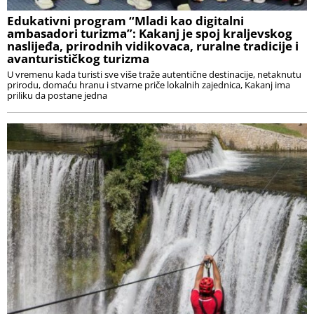
Edukativni program “Mladi kao digitalni
ambasadori turizma”: Kakanj je spoj kraljevskog
naslijeđa, prirodnih vidikovaca, ruralne tradicije i
avanturističkog turizma
U vremenu kada turisti sve više traže autentične destinacije, netaknutu
prirodu, domaću hranu i stvarne priče lokalnih zajednica, Kakanj ima
priliku da postane jedna