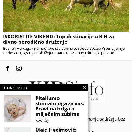
ISKORISTITE VIKEND: Top destinacije u BiH za
divno porodično druženje
Bosna i Hercegovina nudi sve što vam srce i duša požele Vikend je nije
za dosadu, igranje u obližnjem parku, spremanje kuće, a posebno
DON'T MISS
Pitali smo
stomatologa za vas:
Pravilna briga o
© 2020 - KIDSINFO.BA.
mliječnim zubima
Sva prava zadržana. Zabranjeno preuzimanje sadržaja bez
Roditelji
dozvole izdavača.
Maid Hećimović:
Developed by Amar SIjercic