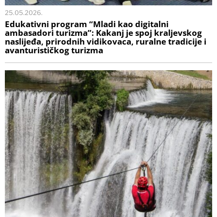
25.05.2026.
Edukativni program “Mladi kao digitalni
ambasadori turizma”: Kakanj je spoj kraljevskog
naslijeđa, prirodnih vidikovaca, ruralne tradicije i
avanturističkog turizma