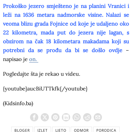
Prokoško jezero smješteno je na planini Vranici i
leži na 1636 metara nadmorske visine. Nalazi se
veoma blizu grada Fojnice od koje je udaljeno oko
22 kilometra, mada put do jezera nije lagan, s
obzirom na čak 18 kilometara makadama koji su
potrebni da se prođu da bi se došlo ovdje
–
napisao je
on.
Pogledajte šta je rekao u videu.
{youtube}aucBiUTTkfk{/youtube}
(Kidsinfo.ba)
BLOGER
IZLET
LJETO
ODMOR
PORODICA