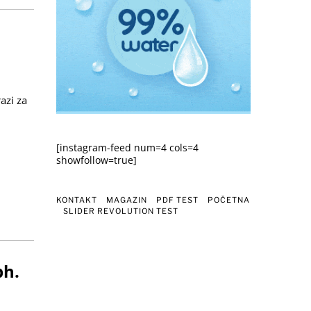
azi za
[instagram-feed num=4 cols=4
showfollow=true]
KONTAKT
MAGAZIN
PDF TEST
POČETNA
SLIDER REVOLUTION TEST
bh.