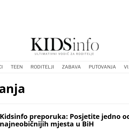
I
TEEN
RODITELJI
ZABAVA
PUTOVANJA
VI
vanja
Kidsinfo preporuka: Posjetite jedno o
najneobičnijih mjesta u BiH