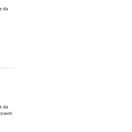
e da
e da
raviti