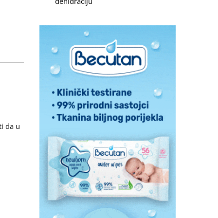
dehidraciju
i da u