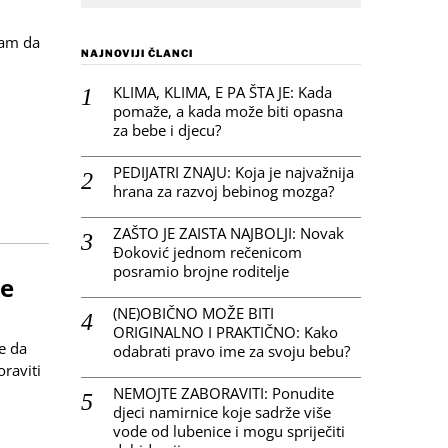
vam da
NAJNOVIJI ČLANCI
KLIMA, KLIMA, E PA ŠTA JE: Kada
pomaže, a kada može biti opasna
za bebe i djecu?
PEDIJATRI ZNAJU: Koja je najvažnija
hrana za razvoj bebinog mozga?
ZAŠTO JE ZAISTA NAJBOLJI: Novak
Đoković jednom rečenicom
posramio brojne roditelje
de
(NE)OBIČNO MOŽE BITI
ORIGINALNO I PRAKTIČNO: Kako
e da
odabrati pravo ime za svoju bebu?
raviti
NEMOJTE ZABORAVITI: Ponudite
djeci namirnice koje sadrže više
vode od lubenice i mogu spriječiti