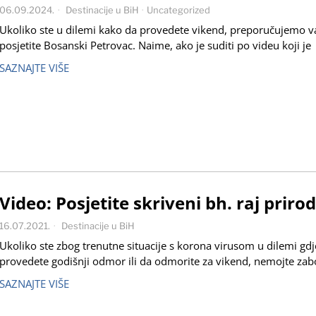
06.09.2024.
Destinacije u BiH
·
Uncategorized
Ukoliko ste u dilemi kako da provedete vikend, preporučujemo 
posjetite Bosanski Petrovac. Naime, ako je suditi po videu koji je
SAZNAJTE VIŠE
Video: Posjetite skriveni bh. raj priro
16.07.2021.
Destinacije u BiH
Ukoliko ste zbog trenutne situacije s korona virusom u dilemi gdj
provedete godišnji odmor ili da odmorite za vikend, nemojte zabo
SAZNAJTE VIŠE