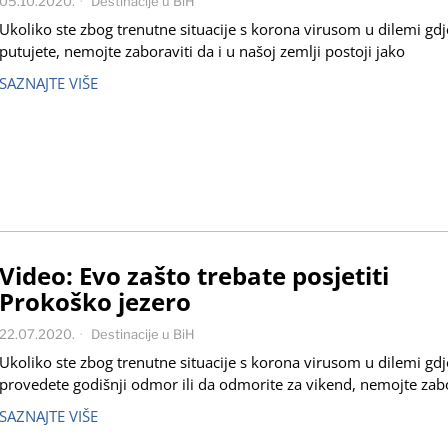
05.10.2020.
Destinacije u BiH
Ukoliko ste zbog trenutne situacije s korona virusom u dilemi gdj
putujete, nemojte zaboraviti da i u našoj zemlji postoji jako
SAZNAJTE VIŠE
Video: Evo zašto trebate posjetiti
Prokoško jezero
22.07.2020.
Destinacije u BiH
Ukoliko ste zbog trenutne situacije s korona virusom u dilemi gdj
provedete godišnji odmor ili da odmorite za vikend, nemojte zabo
SAZNAJTE VIŠE