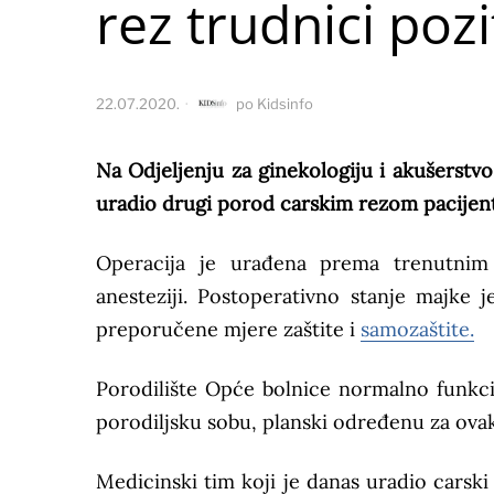
rez trudnici poz
22.07.2020.
po
Kidsinfo
Na Odjeljenju za ginekologiju i akušerstvo
uradio drugi porod carskim rezom pacijent
Operacija je urađena prema trenutnim 
anesteziji. Postoperativno stanje majke
preporučene mjere zaštite i
samozaštite.
Porodilište Opće bolnice normalno funkci
porodiljsku sobu, planski određenu za ovak
Medicinski tim koji je danas uradio carski 