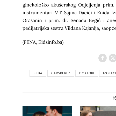
ginekološko-akušerskog Odjeljenja prim.
instrumentari MT Sajma Dacići i Enida Iz
Orašanin i prim. dr. Senada Begić i ane
pedijatrijska sestra Vildana Kajanija, saop
(FENA, Kidsinfo.ba)
BEBA
CARSKI REZ
DOKTORI
IZOLACI
R