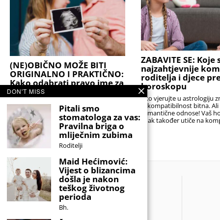
ZABAVITE SE: Koje s
(NE)OBIČNO MOŽE BITI
najzahtjevnije kom
ORIGINALNO I PRAKTIČNO:
roditelja i djece p
Kako odabrati pravo ime za
horoskopu
svoju bebu?
DON'T MISS
Ako vjerujte u astrologiju z
Stručnjaci podsjećaju da je najbolji izbor
je kompatibilnost bitna. Al
Pitali smo
onaj koji će djetetu biti prednost, a ne
romantične odnose! Vaš h
stomatologa za vas:
teret. Idealno ime nije nužno ono koje
znak također utiče na komp
Pravilna briga o
nitko drugi nema,
sa
mliječnim zubima
Roditelji
Maid Hećimović:
Vijest o blizancima
došla je nakon
teškog životnog
perioda
Bh.