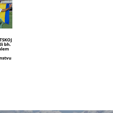
TSKOJ
i bh.
ralem
nstvu