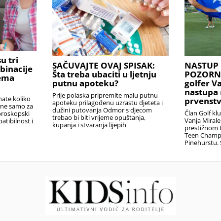
u tri
SAČUVAJTE OVAJ SPISAK:
NASTUP 
binacije
Šta treba ubaciti u ljetnju
POZORNIC
rema
putnu apoteku?
golfer V
nastupa 
Prije polaska pripremite malu putnu
nate koliko
prvenstv
apoteku prilagođenu uzrastu djeteta i
i ne samo za
dužini putovanja Odmor s djecom
Član Golf kl
oroskopski
trebao bi biti vrijeme opuštanja,
Vanja Miral
atibilnost i
kupanja i stvaranja lijepih
prestižnom t
Teen Champ
Pinehurstu. 