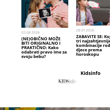
28.07.2026.
02.08.2026.
ZABAVITE SE: Ko
(NE)OBIČNO MOŽE
tri najzahtjevnij
BITI ORIGINALNO I
kombinacije rodi
PRAKTIČNO: Kako
djece prema
odabrati pravo ime za
horoskopu
svoju bebu?
Kidsinfo