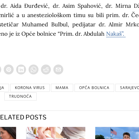
 dr. Aida Đurđević, dr. Asim Spahović, dr. Mirna D
mirlić a u anesteziološkom timu su bili prim. dr. Č
stetičar Muhamed Bulbul, pedijatar dr. Almir Mrko
ćeno je iz Opće bolnice “Prim. dr. Abdulah
Nakaš”.
JA
KORONA VIRUS
MAMA
OPĆA BOLNICA
SARAJEV
TRUDNOĆA
ELATED POSTS