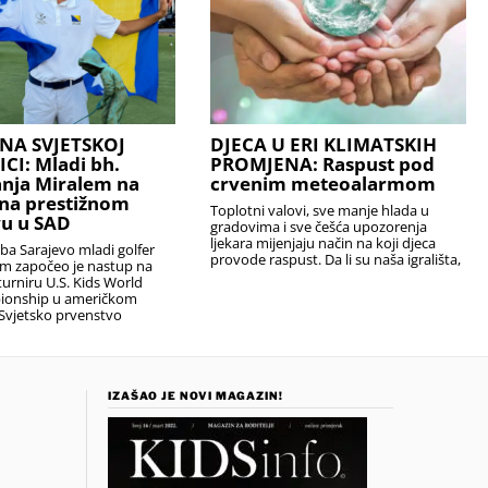
NA SVJETSKOJ
DJECA U ERI KLIMATSKIH
I: Mladi bh.
PROMJENA: Raspust pod
anja Miralem na
crvenim meteoalarmom
na prestižnom
Toplotni valovi, sve manje hlada u
u u SAD
gradovima i sve češća upozorenja
ljekara mijenjaju način na koji djeca
uba Sarajevo mladi golfer
provode raspust. Da li su naša igrališta,
em započeo je nastup na
urniru U.S. Kids World
ionship u američkom
Svjetsko prvenstvo
IZAŠAO JE NOVI MAGAZIN!