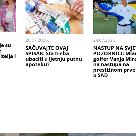
26.07.2026.
24.07.2026.
je su
SAČUVAJTE OVAJ
NASTUP NA SVJE
e
SPISAK: Šta treba
POZORNICI: Mlad
telja i
ubaciti u ljetnju putnu
golfer Vanja Mi
apoteku?
na nastupa na
prestižnom prve
u SAD