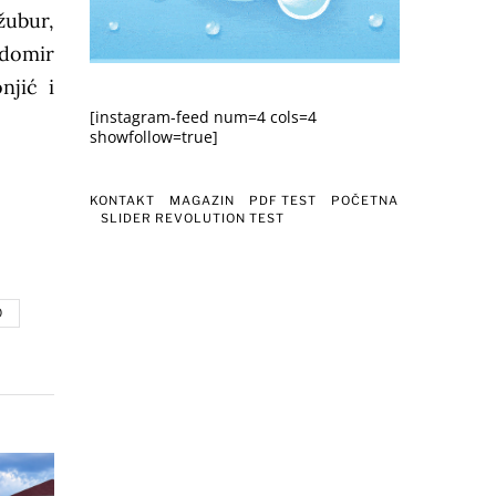
žubur,
edomir
njić i
[instagram-feed num=4 cols=4
showfollow=true]
KONTAKT
MAGAZIN
PDF TEST
POČETNA
SLIDER REVOLUTION TEST
O