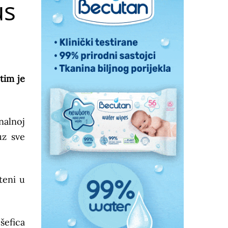
us
tim je
nalnoj
uz sve
teni u
šefica