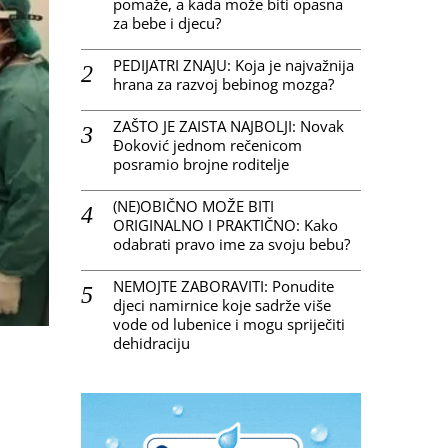
pomaže, a kada može biti opasna
za bebe i djecu?
PEDIJATRI ZNAJU: Koja je najvažnija
hrana za razvoj bebinog mozga?
ZAŠTO JE ZAISTA NAJBOLJI: Novak
Đoković jednom rečenicom
posramio brojne roditelje
(NE)OBIČNO MOŽE BITI
ORIGINALNO I PRAKTIČNO: Kako
odabrati pravo ime za svoju bebu?
NEMOJTE ZABORAVITI: Ponudite
djeci namirnice koje sadrže više
vode od lubenice i mogu spriječiti
dehidraciju