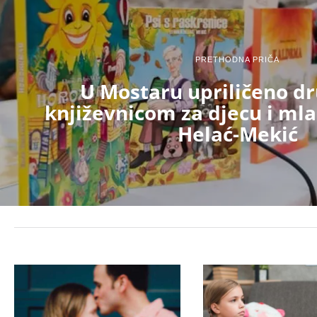
PRETHODNA PRIČA
U Mostaru upriličeno dr
književnicom za djecu i ml
Helać-Mekić