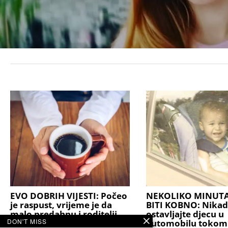
EVO DOBRIH VIJESTI: Počeo
NEKOLIKO MINUT
je raspust, vrijeme je da
BITI KOBNO: Nikad
malo predahnu i roditelji
ostavljajte djecu u
DON'T MISS
automobilu tokom
Posljednje ocjene su zaključene, školske