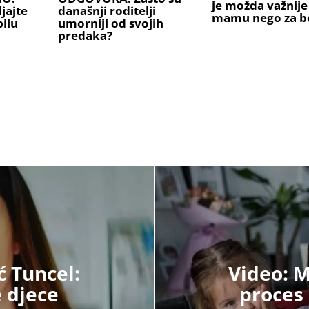
je možda važnije
jajte
današnji roditelji
mamu nego za b
ilu
umorniji od svojih
predaka?
ć Tuncel:
Video: 
e djece
proces 