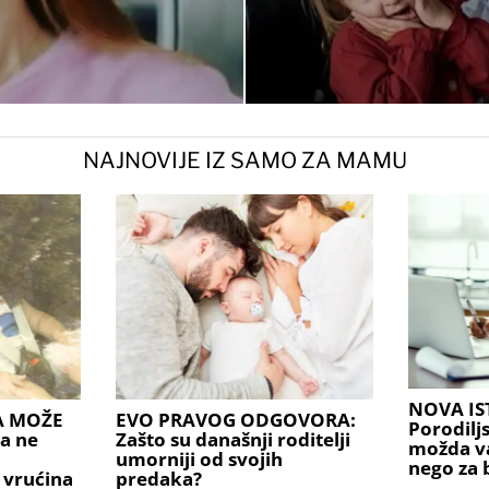
NAJNOVIJE IZ SAMO ZA MAMU
NOVA IS
A MOŽE
EVO PRAVOG ODGOVORA:
Porodilj
a ne
Zašto su današnji roditelji
možda v
umorniji od svojih
nego za 
 vrućina
predaka?