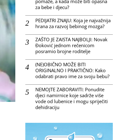
pomaže, a kada može biti opasna
za bebe i djecu?
PEDIJATRI ZNAJU: Koja je najvažnija
hrana za razvoj bebinog mozga?
ZAŠTO JE ZAISTA NAJBOLJI: Novak
Đoković jednom rečenicom
posramio brojne roditelje
(NE)OBIČNO MOŽE BITI
ORIGINALNO I PRAKTIČNO: Kako
odabrati pravo ime za svoju bebu?
NEMOJTE ZABORAVITI: Ponudite
djeci namirnice koje sadrže više
vode od lubenice i mogu spriječiti
dehidraciju