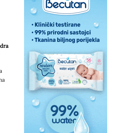
ndra
a
na