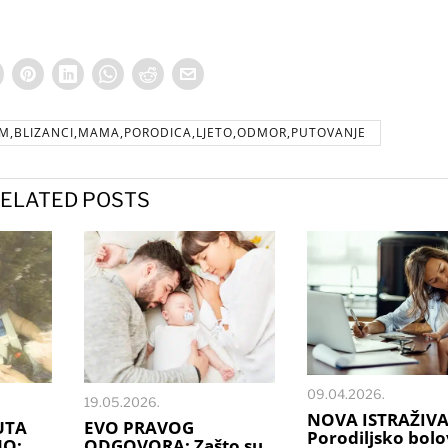
AM,BLIZANCI,MAMA,PORODICA,LJETO,ODMOR,PUTOVANJE
ELATED POSTS
09.04.2026.
19.05.2026.
NOVA ISTRAŽIVA
UTA
EVO PRAVOG
Porodiljsko bolo
NO:
ODGOVORA: Zašto su