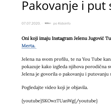
Pakovanje i put 
07.07.2020.
po
Kidsinfo
Oni koji imaju Instagram Jelenu Jugović Tu
Merta.
Jelena na svom profilu, te na You Tube kana
pokazuje kako izgleda njihova porodična sv
Jelena je govorila o pakovanju i putovanju 
Pogledajte video koji je objavila.
{youtube}SKOwzTUanWg{/youtube}