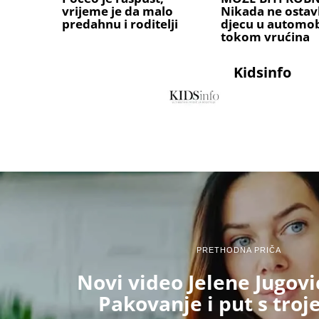
vrijeme je da malo
Nikada ne ostavl
predahnu i roditelji
djecu u automob
tokom vrućina
Kidsinfo
PRETHODNA PRIČA
Novi video Jelene Jugovi
Pakovanje i put s troj