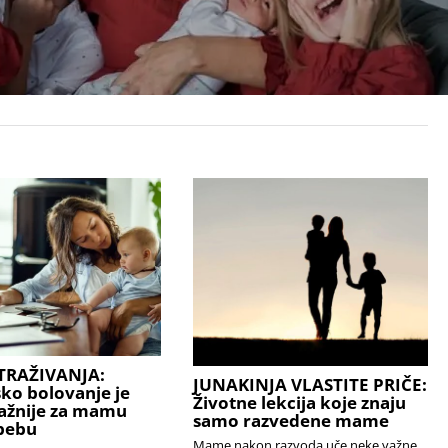
TRAŽIVANJA:
JUNAKINJA VLASTITE PRIČE:
sko bolovanje je
Životne lekcija koje znaju
ažnije za mamu
samo razvedene mame
bebu
Mame nakon razvoda uče neke važne