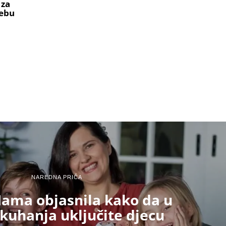
 za
ebu
NAREDNA PRIČA
Mama objasnila kako da u
kuhanja uključite djecu