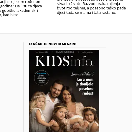
uacija s djecom rođenom
stvari o životu Razvod braka mijenja
 godine? Da li su ta djeca
život roditeljima, a posebno teško pada
na gubitku, akademski i
djeci kada se mama i tata rastanu.
 kad bi se
IZAŠAO JE NOVI MAGAZIN!