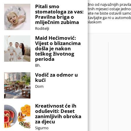
torbe odložene, a alarmi za rano
Jedno od najvažnijih pravi
Pitali smo
ustajanje konačno mogu malo
ljetnih mjeseci ostaje jedn
stomatologa za vas:
pričekati. Za mnoge učenike početak
dijete ne biste ostavili sam
Pravilna briga o
ljetnog raspusta predstavlja dugo
ostavljajte ga ni u automob
mliječnim zubima
Dolaskom
Roditelji
Maid Hećimović:
Vijest o blizancima
došla je nakon
teškog životnog
perioda
Bh.
Vodič za odmor u
kući
Dom
Kreativnost će ih
oduševiti: Deset
zanimljivih obroka
za djecu
Sigurno