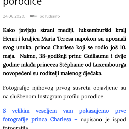
porodice
24.06.2020.
po
Kidsinfo
Kako javljaju strani mediji, luksemburški kralj
Henri i kraljica Maria Teresa napokon su upoznali
svog unuka, princa Charlesa koji se rodio još 10.
maja. Naime, 38-godišnji princ Guillaume i dvije
godine mlađa princeza Stéphanie od Luxembourga
novopečeni su roditelji malenog dječaka.
Fotografije njihovog prvog susreta objavljene su
na službenom Instagram profilu porodice.
S velikim veseljem vam pokazujemo prve
fotografije princa Charlesa –
napisano je ispod
fotografija.