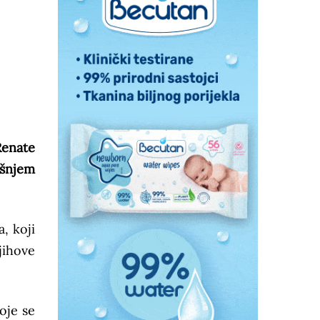
Renate
ašnjem
, koji
jihove
oje se