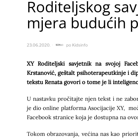
Roditeljskog savj
mjera budućih p
23.06.2020.
po
Kidsinfo
XY Roditeljski savjetnik na svojoj Fac
Krstanović, geštalt psihoterapeutkinje i d
tekstu Renata govori o tome je li intelige
U nastavku pročitajte njen tekst i ne zabor
je dio online platforma Asocijacije XY, m
Facebook stranice koja je dostupna na ov
Tokom obrazovanja, većina nas kao priorite