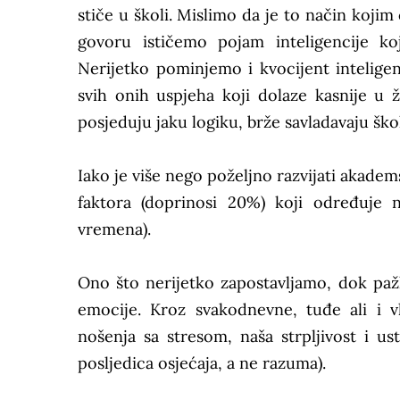
stiče u školi. Mislimo da je to način koj
govoru ističemo pojam inteligencije ko
Nerijetko pominjemo i kvocijent intelig
svih onih uspjeha koji dolaze kasnije u ž
posjeduju jaku logiku, brže savladavaju ško
Iako je više nego poželjno razvijati akade
faktora (doprinosi 20%) koji određuje 
vremena).
Ono što nerijetko zapostavljamo, dok pa
emocije. Kroz svakodnevne, tuđe ali i v
nošenja sa stresom, naša strpljivost i us
posljedica osjećaja, a ne razuma).