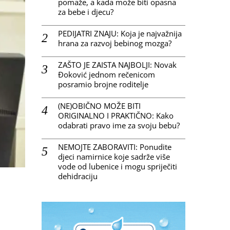
pomaže, a kada može biti opasna
za bebe i djecu?
PEDIJATRI ZNAJU: Koja je najvažnija
hrana za razvoj bebinog mozga?
ZAŠTO JE ZAISTA NAJBOLJI: Novak
Đoković jednom rečenicom
posramio brojne roditelje
(NE)OBIČNO MOŽE BITI
ORIGINALNO I PRAKTIČNO: Kako
odabrati pravo ime za svoju bebu?
NEMOJTE ZABORAVITI: Ponudite
djeci namirnice koje sadrže više
vode od lubenice i mogu spriječiti
dehidraciju