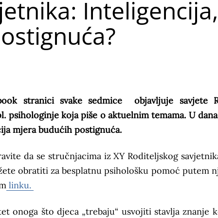
etnika: Inteligencija,
ostignuća?
ebook stranici svake sedmice objavljuje savjete 
ipl. psihologinje koja piše o aktuelnim temama. U dan
ncija mjera budućih postignuća.
avite da se stručnjacima iz XY Roditeljskog savjetnika
ožete obratiti za besplatnu psihološku pomoć putem n
om
linku.
t onoga što djeca „trebaju“ usvojiti stavlja znanje k