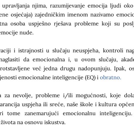
i upravljanja njima, razumijevanje emocija ljudi oko
jene osjećaja) zajedničkim imenom nazivamo emoci
entna osoba uspješno rješava probleme koji su posl
 emocije nude.
ciji i istrajnosti u slučaju neuspjeha, kontroli na
 naglasiti da emocionalna i, u ovom slučaju, aka
rotstavljene već jedna drugu nadopunjuju. Ipak, o
jenosti emocionalne inteligencije (EQ) i
obratno.
 za nevolje, probleme i/ili mogućnosti, koje dol
rancija uspjeha ili sreće, naše škole i kultura općen
ri tome zanemarujući emocionalnu inteligenciju.
 života na osnovu iskustva.