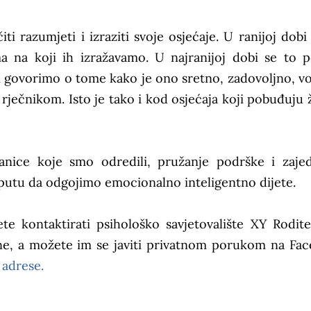
i razumjeti i izraziti svoje osjećaje. U ranijoj dobi 
na koji ih izražavamo. U najranijoj dobi se to p
i govorimo o tome kako je ono sretno, zadovoljno, vo
rječnikom. Isto je tako i kod osjećaja koji pobuđuju ž
anice koje smo odredili, pružanje podrške i zaje
 putu da odgojimo emocionalno inteligentno dijete.
te kontaktirati psihološko savjetovalište XY Rodite
atne, a možete im se javiti privatnom porukom na Fa
l
adrese.