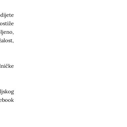
dijete
ostiže
ljeno,
alost,
dničke
ljskog
cebook