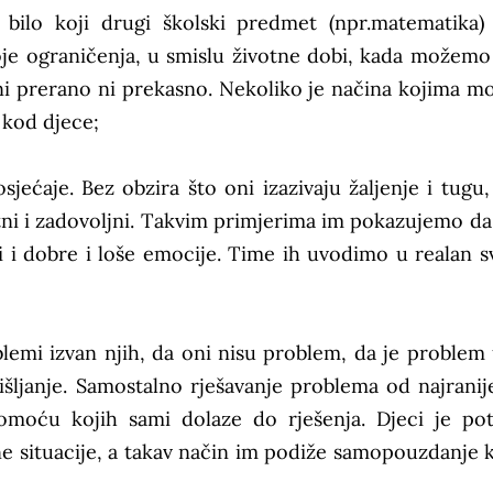
 bilo koji drugi školski predmet (npr.matematika
toje ograničenja, u smislu životne dobi, kada možemo 
e ni prerano ni prekasno. Nekoliko je načina kojima 
 kod djece;
jećaje. Bez obzira što oni izazivaju žaljenje i tugu,
ni i zadovoljni. Takvim primjerima im pokazujemo da 
i i dobre i loše emocije. Time ih uvodimo u realan sv
lemi izvan njih, da oni nisu problem, da je problem 
išljanje. Samostalno rješavanje problema od najranij
pomoću kojih sami dolaze do rješenja. Djeci je po
e situacije, a takav način im podiže samopouzdanje k