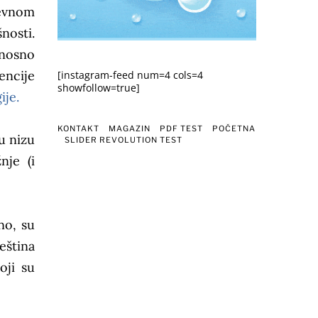
nevnom
nosti.
dnosno
encije
[instagram-feed num=4 cols=4
showfollow=true]
ije.
KONTAKT
MAGAZIN
PDF TEST
POČETNA
u nizu
SLIDER REVOLUTION TEST
nje (i
no, su
eština
oji su