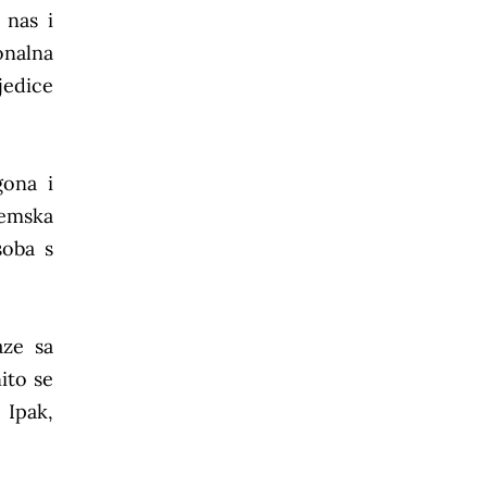
 nas i
onalna
jedice
gona i
demska
soba s
aze sa
ito se
 Ipak,