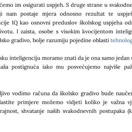
im ćemo im osigurati uspjeh. S druge strane u svakod
ji nam postaje mjera odnosno rezultat te uspješ
encije IQ kao osnovni preduslov školskog uspjeha o
ivotu. I zaista, osobe s visokim kvocijentom intelig
lsko gradivo, bolje razumiju pojedine oblasti
tehnolog
msku inteligenciju moramo znati da je ona samo jedan 
naša postignuća iako mu posvećujemo najviše paž
žljivo vodimo računa da školsko gradivo bude nauče
lastite primjere možemo vidjeti koliko je važna vj
trajnost, shvatanje naših svakodnevnih postupaka (k