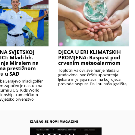
NA SVJETSKOJ
DJECA U ERI KLIMATSKIH
I: Mladi bh.
PROMJENA: Raspust pod
anja Miralem na
crvenim meteoalarmom
na prestižnom
Toplotni valovi, sve manje hlada u
u u SAD
gradovima i sve češća upozorenja
ljekara mijenjaju način na koji djeca
uba Sarajevo mladi golfer
provode raspust. Da li su naša igrališta,
em započeo je nastup na
urniru U.S. Kids World
ionship u američkom
Svjetsko prvenstvo
IZAŠAO JE NOVI MAGAZIN!