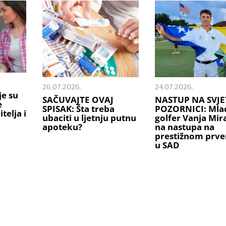
26.07.2026.
24.07.2026.
je su
SAČUVAJTE OVAJ
NASTUP NA SVJE
e
SPISAK: Šta treba
POZORNICI: Mlad
telja i
ubaciti u ljetnju putnu
golfer Vanja Mi
apoteku?
na nastupa na
prestižnom prve
u SAD