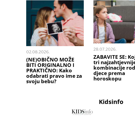
28.07.2026.
02.08.2026.
ZABAVITE SE: Ko
(NE)OBIČNO MOŽE
tri najzahtjevnij
BITI ORIGINALNO I
kombinacije rodi
PRAKTIČNO: Kako
djece prema
odabrati pravo ime za
horoskopu
svoju bebu?
Kidsinfo