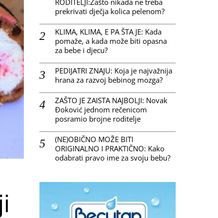
RODITELJI:Zašto nikada ne treba
prekrivati dječja kolica pelenom?
KLIMA, KLIMA, E PA ŠTA JE: Kada
pomaže, a kada može biti opasna
za bebe i djecu?
PEDIJATRI ZNAJU: Koja je najvažnija
hrana za razvoj bebinog mozga?
ZAŠTO JE ZAISTA NAJBOLJI: Novak
Đoković jednom rečenicom
posramio brojne roditelje
(NE)OBIČNO MOŽE BITI
ORIGINALNO I PRAKTIČNO: Kako
odabrati pravo ime za svoju bebu?
i