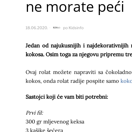
ne morate peći
18.06.2020.
po
Kidsinfo
Jedan od najukusnijih i najdekorativnijih 
kokosa. Osim toga za njegovu pripremu tre
Ovaj rolat možete napraviti sa čokoladn
kokos, onda rolat radije pospite samo
koko
Sastojci koji će vam biti potrebni:
Prvi fil:
300 gr mljevenog keksa
3 kašike šećera