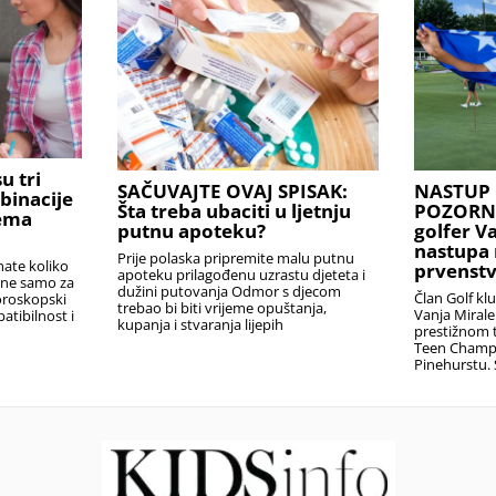
u tri
SAČUVAJTE OVAJ SPISAK:
NASTUP 
binacije
Šta treba ubaciti u ljetnju
POZORNIC
rema
putnu apoteku?
golfer V
nastupa 
Prije polaska pripremite malu putnu
nate koliko
prvenstv
apoteku prilagođenu uzrastu djeteta i
i ne samo za
dužini putovanja Odmor s djecom
Član Golf kl
oroskopski
trebao bi biti vrijeme opuštanja,
Vanja Miral
atibilnost i
kupanja i stvaranja lijepih
prestižnom t
Teen Champ
Pinehurstu. 