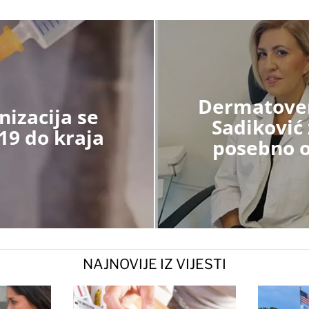
Dermatoven
nizacija se
Sadiković 
19 do kraja
posebno o
NAJNOVIJE IZ VIJESTI