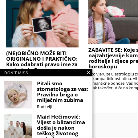
ZABAVITE SE: Koje s
(NE)OBIČNO MOŽE BITI
najzahtjevnije kom
ORIGINALNO I PRAKTIČNO:
roditelja i djece p
Kako odabrati pravo ime za
horoskopu
svoju bebu?
DON'T MISS
Ako vjerujte u astrologiju z
Stručnjaci podsjećaju da je najbolji izbor
je kompatibilnost bitna. Al
onaj koji će djetetu biti prednost, a ne
Pitali smo
romantične odnose! Vaš h
teret. Idealno ime nije nužno ono koje
znak također utiče na komp
stomatologa za vas:
nitko drugi nema,
sa
Pravilna briga o
mliječnim zubima
Roditelji
Maid Hećimović:
Vijest o blizancima
došla je nakon
teškog životnog