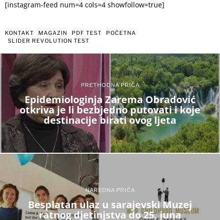
[instagram-feed num=4 cols=4 showfollow=true]
KONTAKT
MAGAZIN
PDF TEST
POČETNA
SLIDER REVOLUTION TEST
PRETHODNA PRIČA
Epidemiologinja Zarema Obradović
otkriva je li bezbjedno putovati i koje
destinacije birati ovog ljeta
NAREDNA PRIČA
Besplatan ulaz u sarajevski Muzej
ratnog djetinjstva do 25. juna