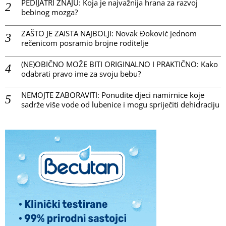
PEDIJATRI ZNAJU: Koja je najvažnija hrana za razvoj
bebinog mozga?
ZAŠTO JE ZAISTA NAJBOLJI: Novak Đoković jednom
rečenicom posramio brojne roditelje
(NE)OBIČNO MOŽE BITI ORIGINALNO I PRAKTIČNO: Kako
odabrati pravo ime za svoju bebu?
NEMOJTE ZABORAVITI: Ponudite djeci namirnice koje
sadrže više vode od lubenice i mogu spriječiti dehidraciju