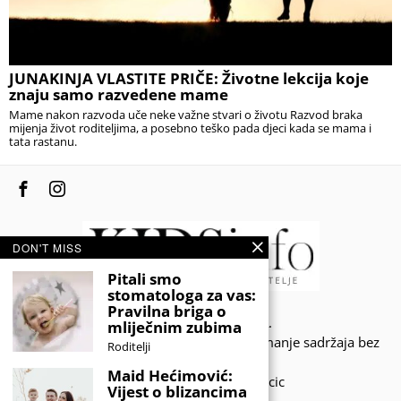
JUNAKINJA VLASTITE PRIČE: Životne lekcija koje
znaju samo razvedene mame
Mame nakon razvoda uče neke važne stvari o životu Razvod braka
mijenja život roditeljima, a posebno teško pada djeci kada se mama i
tata rastanu.
DON'T MISS
Pitali smo
stomatologa za vas:
Pravilna briga o
© 2020 - KIDSINFO.BA.
mliječnim zubima
Sva prava zadržana. Zabranjeno preuzimanje sadržaja bez
Roditelji
dozvole izdavača.
Maid Hećimović:
Developed by Amar SIjercic
Vijest o blizancima