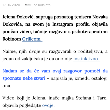
17.06.2020.
po
Kidsinfo
Jelena Đoković, supruga poznatog tenisera Novaka
Đokovića, na svom je Instagram profilu objavila
poučan video, tačnije razgovor s psihoterapeutom
Robinom
Grilleom.
Naime, njih dvoje su razgovarali o roditeljstvu, a
jedan od zaključaka je da ono nije
instinktivno.
Nadam se da će vam ovaj razgovor pomoći da
spoznate neke stvari
– napisala je, između ostalog,
ona.
Video koji je Jelena, inače majka Stefana i Tare,
objavila pogledajte
ovdje.