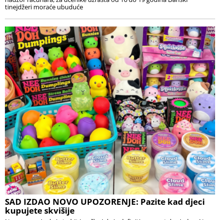
tinejdžeri moraće ubuduće
SAD IZDAO NOVO UPOZORENJE: Pazite kad djeci
kupujete skvišije