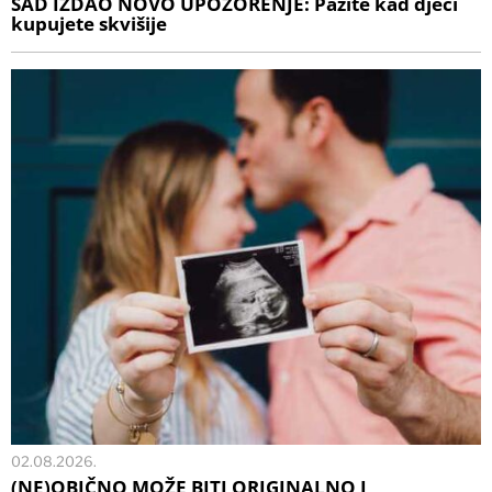
SAD IZDAO NOVO UPOZORENJE: Pazite kad djeci
kupujete skvišije
02.08.2026.
(NE)OBIČNO MOŽE BITI ORIGINALNO I