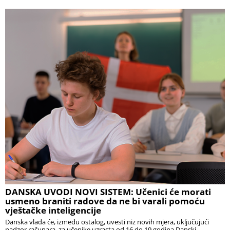
DANSKA UVODI NOVI SISTEM: Učenici će morati
usmeno braniti radove da ne bi varali pomoću
vještačke inteligencije
Danska vlada će, između ostalog, uvesti niz novih mjera, uključujući
nadzor računara, za učenike uzrasta od 16 do 19 godina Danski