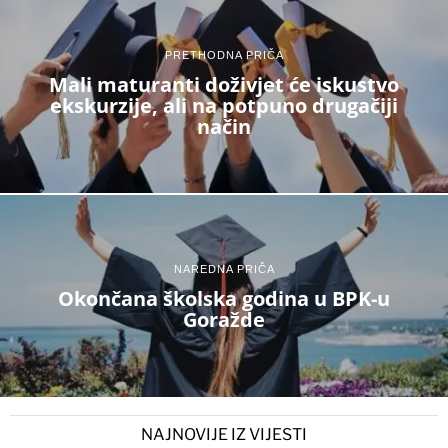
PRETHODNA PRIČA
Mali maturanti doživjet će iskustvo
ekskurzije, ali na potpuno drugačiji
način
NAREDNA PRIČA
Okončana školska godina u BPK-u
Goražde
NAJNOVIJE IZ VIJESTI