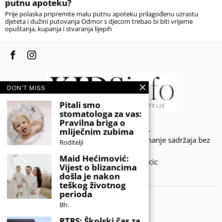
putnu apoteku?
Prije polaska pripremite malu putnu apoteku prilagođenu uzrastu
djeteta i dužini putovanja Odmor s djecom trebao bi biti vrijeme
opuštanja, kupanja i stvaranja lijepih
DON'T MISS
Pitali smo
stomatologa za vas:
Pravilna briga o
© 2020 - KIDSINFO.BA.
mliječnim zubima
Sva prava zadržana. Zabranjeno preuzimanje sadržaja bez
Roditelji
dozvole izdavača.
Maid Hećimović:
Developed by Amar SIjercic
Vijest o blizancima
došla je nakon
IZAŠAO JE NOVI MAGAZIN!
teškog životnog
perioda
Bh.
RTRS: Školski čas za