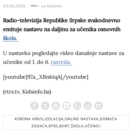
03.06.2020.
po
Kidsinfo
Radio-televizija Republike Srpske svakodnevno
emituje nastavu na daljinu za učenika osnovnih
škola.
U nastavku pogledajte video današnje nastave za
učenike od 1. do 6.
razreda.
{youtube}97a_XBnktqA{/youtube}
(rtrs.tv, Kidsinfo.ba)
KORONA VIRUS,IZOLACIJA,ONLINE NASTAVA,DOMAĆA
ZADAĆA,RTRS,BHRT,ŠKOLA,UČENICI