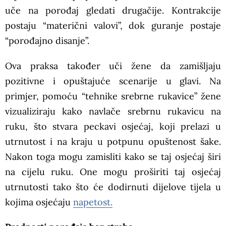
uče na porođaj gledati drugačije. Kontrakcije
postaju “materični valovi”, dok guranje postaje
“porođajno disanje”.
Ova praksa također uči žene da zamišljaju
pozitivne i opuštajuće scenarije u glavi. Na
primjer, pomoću “tehnike srebrne rukavice” žene
vizualiziraju kako navlače srebrnu rukavicu na
ruku, što stvara peckavi osjećaj, koji prelazi u
utrnutost i na kraju u potpunu opuštenost šake.
Nakon toga mogu zamisliti kako se taj osjećaj širi
na cijelu ruku. One mogu proširiti taj osjećaj
utrnutosti tako što će dodirnuti dijelove tijela u
kojima osjećaju
napetost.