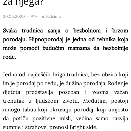
za njega?
20.05.2020.
po
Kidsinfo
Svaka trudnica sanja o bezbolnom i brzom
porođaju. Hipnoporođaj je jedna od tehnika koja
može pomoći budućim mamama da bezbolnije
rode.
Jedna od najčešćih briga trudnica, bez obzira koji
im je porođaj po redu, je dužina porođaja. Rođenje
djeteta predstavlja poseban i veoma važan
trenutak u ljudskom životu. Međutim, postoji
mnogo tabua koji okružuju porođaj, koji umjesto
da potiču pozitivne misli, većina samo razvija
sumnje i strahove, prenosi Bright side.