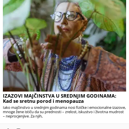
IZAZOVI MAJČINSTVA U SREDNJIM GODINAMA:
Kad se sretnu porod i menopauza
Iako majčinstvo u srednjim godinama nosi fizičke i emocionalne izazove,
mnoge žene ističu da su prednosti – zrelost, iskustvo i životna mudrost
– neprocjenjive. Za njih,