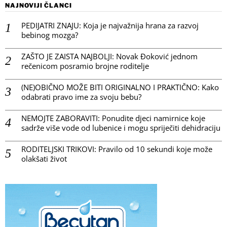
NAJNOVIJI ČLANCI
PEDIJATRI ZNAJU: Koja je najvažnija hrana za razvoj
bebinog mozga?
ZAŠTO JE ZAISTA NAJBOLJI: Novak Đoković jednom
rečenicom posramio brojne roditelje
(NE)OBIČNO MOŽE BITI ORIGINALNO I PRAKTIČNO: Kako
odabrati pravo ime za svoju bebu?
NEMOJTE ZABORAVITI: Ponudite djeci namirnice koje
sadrže više vode od lubenice i mogu spriječiti dehidraciju
RODITELJSKI TRIKOVI: Pravilo od 10 sekundi koje može
olakšati život