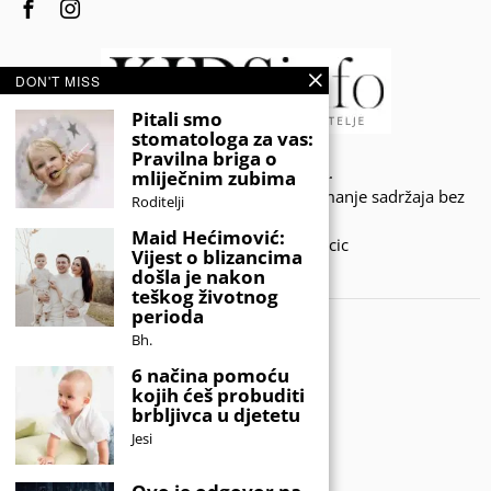
DON'T MISS
Pitali smo
stomatologa za vas:
Pravilna briga o
© 2020 - KIDSINFO.BA.
mliječnim zubima
Sva prava zadržana. Zabranjeno preuzimanje sadržaja bez
Roditelji
dozvole izdavača.
Maid Hećimović:
Developed by Amar SIjercic
Vijest o blizancima
došla je nakon
IZAŠAO JE NOVI MAGAZIN!
teškog životnog
perioda
Bh.
6 načina pomoću
kojih ćeš probuditi
brbljivca u djetetu
Jesi