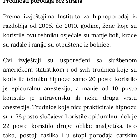
Prednosti porođaja bez straha
Prema izvještajima Instituta za hipnoporođaj iz
razdoblja od 2005. do 2010. godine, žene koje su
koristile ovu tehniku osjećale su manje boli, kraće
su rađale i ranije su otpuštene iz bolnice.
Ovi izvještaji su uspoređeni sa službenom
američkom statistikom i od svih trudnica koje su
koristile tehniku hipnoze samo 20 posto koristilo
je epiduralnu anesteziju, a manje od 10 posto
koristilo je intravensku ili neku drugu vrstu
anestezije. Trudnice koje nisu prakticirale hipnozu
su u 76 posto slučajeva koristile epiduralnu, dok je
22 posto koristilo druge oblike analgetika. Isto
tako, postoji razlika i u stopi porođaja carskim