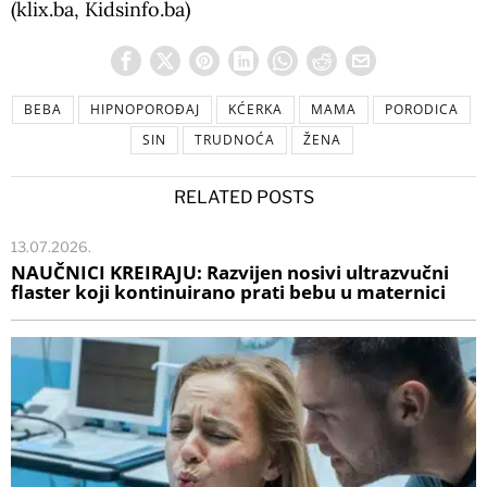
(klix.ba, Kidsinfo.ba)
BEBA
HIPNOPOROĐAJ
KĆERKA
MAMA
PORODICA
SIN
TRUDNOĆA
ŽENA
RELATED POSTS
13.07.2026.
NAUČNICI KREIRAJU: Razvijen nosivi ultrazvučni
flaster koji kontinuirano prati bebu u maternici