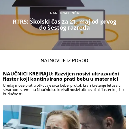
NAREDNA PRIČA
RTRS: Školski čas za 21. maj od prvog
do šestog razreda
NAJNOVIJE IZ POROD
NAUČNICI KREIRAJU: Razvijen nosivi ultrazvučni
flaster koji kontinuirano prati bebu u maternici
Uređaj može pratiti otkucaje srca bebe, protok krvi i kretanje fetusa u
stvarnom vremenu Naučnici su kreirali nosivi ultrazvučni flaster koji bi u
budućnosti