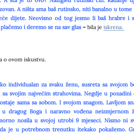
A šta je to ovo? Naizgled rutinski čin. Rađanje dj
lizovan. A ništa ama baš rutinsko, niti banalno u tome
reće dijete. Neovisno od tog jesmo li baš hrabre i s
i plačemo i deremo se na sav glas
–
bila je
iskrena.
la o ovom iskustvu.
liko individualan za svaku ženu, susreta sa svojom
 sa svojim najvećim strahovima. Negdje u pozadini 
a ostaje sama sa sobom. I svojom snagom. Lavljom s
, u dragog Boga i naravno vođena neizmjernom ž
orno nosila u svojoj utrobi 9 mjeseci. Nismo ni s
 da je u potrebnom trenutku itekako pokažemo. G