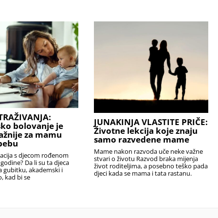
TRAŽIVANJA:
JUNAKINJA VLASTITE PRIČE:
sko bolovanje je
Životne lekcija koje znaju
ažnije za mamu
samo razvedene mame
bebu
Mame nakon razvoda uče neke važne
uacija s djecom rođenom
stvari o životu Razvod braka mijenja
 godine? Da li su ta djeca
život roditeljima, a posebno teško pada
na gubitku, akademski i
djeci kada se mama i tata rastanu.
 kad bi se