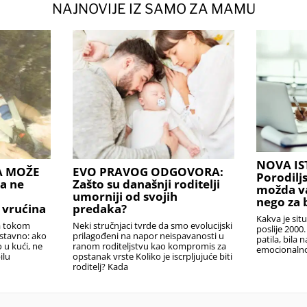
NAJNOVIJE IZ SAMO ZA MAMU
NOVA IS
A MOŽE
EVO PRAVOG ODGOVORA:
Porodilj
a ne
Zašto su današnji roditelji
možda v
umorniji od svojih
nego za 
 vrućina
predaka?
Kakva je sit
la tokom
Neki stručnjaci tvrde da smo evolucijski
poslije 2000.
ostavno: ako
prilagođeni na napor neispavanosti u
patila, bila 
o u kući, ne
ranom roditeljstvu kao kompromis za
emocionalno,
ilu
opstanak vrste Koliko je iscrpljujuće biti
roditelj? Kada