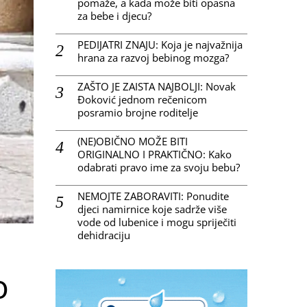
pomaže, a kada može biti opasna
za bebe i djecu?
PEDIJATRI ZNAJU: Koja je najvažnija
hrana za razvoj bebinog mozga?
ZAŠTO JE ZAISTA NAJBOLJI: Novak
Đoković jednom rečenicom
posramio brojne roditelje
(NE)OBIČNO MOŽE BITI
ORIGINALNO I PRAKTIČNO: Kako
odabrati pravo ime za svoju bebu?
NEMOJTE ZABORAVITI: Ponudite
djeci namirnice koje sadrže više
vode od lubenice i mogu spriječiti
dehidraciju
o