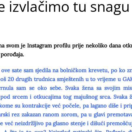
e izvlačimo tu snagu
a svom je Instagram profilu prije nekoliko dana otkr
u porođaja.
 ove sate sam sjedila na bolničkom krevetu, po ko zn
još 20 drugih trudnica smještenih u to vrijeme u GA
osvrnula sam se oko sebe. Svaka žena sa svojim mis
pod srcem i otkucajima tog majušnog srca. Svaka 
ekome su kontrakcije već počele, pa lagano diše i pr
rski rez zakazan ranom zorom, pa u glavi premotava
 već neizdržljivo pa glasno stenje i dišući premošćuj