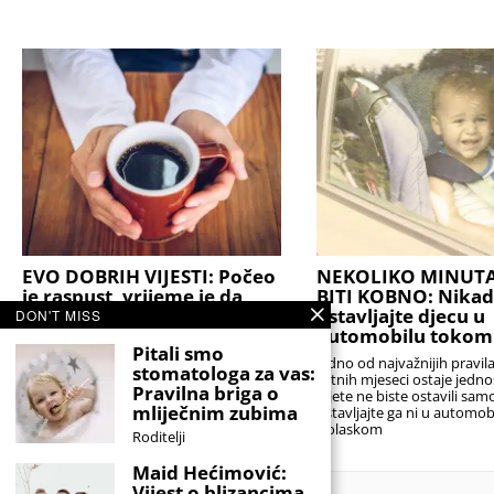
EVO DOBRIH VIJESTI: Počeo
NEKOLIKO MINUT
je raspust, vrijeme je da
BITI KOBNO: Nikad
malo predahnu i roditelji
ostavljajte djecu u
DON'T MISS
automobilu tokom
Posljednje ocjene su zaključene, školske
Pitali smo
torbe odložene, a alarmi za rano
Jedno od najvažnijih pravi
stomatologa za vas:
ustajanje konačno mogu malo
ljetnih mjeseci ostaje jedn
Pravilna briga o
pričekati. Za mnoge učenike početak
dijete ne biste ostavili sam
ljetnog raspusta predstavlja dugo
mliječnim zubima
ostavljajte ga ni u automob
Dolaskom
Roditelji
Maid Hećimović:
Vijest o blizancima