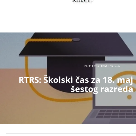
PRETHODNA PRIČA
RTRS: Školski čas za 18. maj
šestog razreda