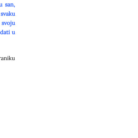
u san,
 svaku
 svoju
dati u
raniku