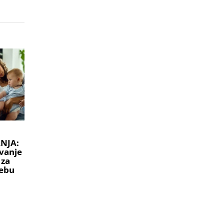
NJA:
vanje
 za
ebu