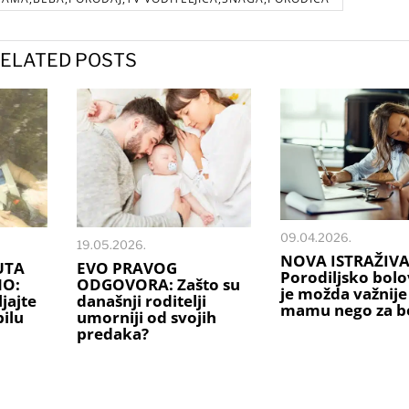
ELATED POSTS
09.04.2026.
19.05.2026.
NOVA ISTRAŽIVA
UTA
EVO PRAVOG
Porodiljsko bolo
NO:
ODGOVORA: Zašto su
je možda važnije
jajte
današnji roditelji
mamu nego za b
ilu
umorniji od svojih
predaka?