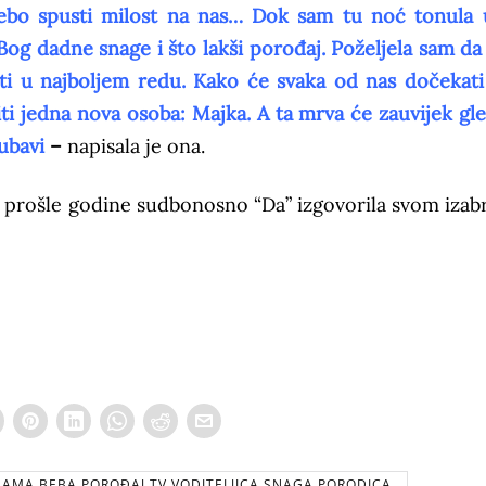
Nebo spusti milost na nas… Dok sam tu noć tonula 
Bog dadne snage i što lakši porođaj. Poželjela sam da
ti u najboljem redu. Kako će svaka od nas dočekati
i jedna nova osoba: Majka. A ta mrva će zauvijek gle
ubavi
–
napisala je ona.
prošle godine sudbonosno “Da” izgovorila svom izab
AMA,BEBA,POROĐAJ,TV VODITELJICA,SNAGA,PORODICA