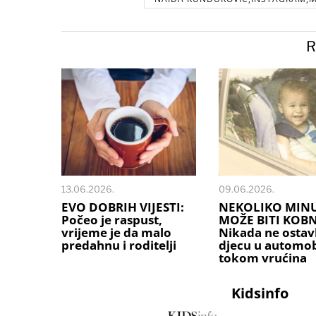
R
13.06.2026.
09.06.2026.
EVO DOBRIH VIJESTI:
NEKOLIKO MIN
Počeo je raspust,
MOŽE BITI KOB
vrijeme je da malo
Nikada ne ostavl
predahnu i roditelji
djecu u automob
tokom vrućina
Kidsinfo