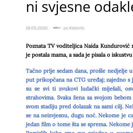
ni svjesne odakl
18.05.2020.
po
Kidsinfo
Poznata TV voditeljica Naida Kundurović n
je postala mama, a sada je pisala o iskustv
Tačno prije sedam dana, prošle nedjelje u
put prikopčana na CTG uređaj; zajedno s 
su se svi ti zvukovi ludački miješali, 
strahovima. Svaka žena sa svojom bebom 
svom stadiju pred dolazak na sami cilj. N
se na neizvjesnu, dugu noć. Nekome je ca
jedan film o tome šta se sprema. Nekome je