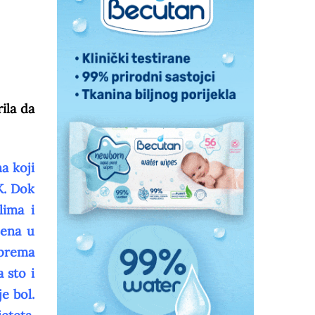
ila da
a koji
K. Dok
lima i
žena u
iprema
 sto i
e bol.