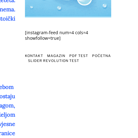
eteta.
 nema.
toički
[instagram-feed num=4 cols=4
showfollow=true]
KONTAKT
MAGAZIN
PDF TEST
POČETNA
SLIDER REVOLUTION TEST
 bebom
ostaju
nagom,
eljom
vjesne
ranice