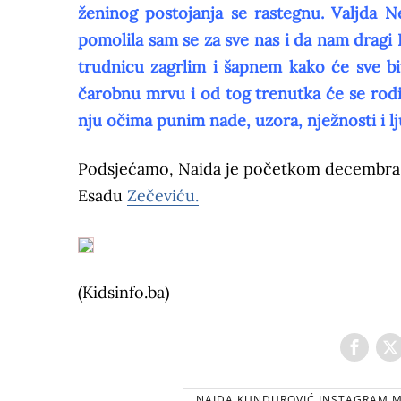
ženinog postojanja se rastegnu. Valjda 
pomolila sam se za sve nas i da nam dragi 
trudnicu zagrlim i šapnem kako će sve bi
čarobnu mrvu i od tog trenutka će se rodit
nju očima punim nade, uzora, nježnosti i lj
Podsjećamo, Naida je početkom decembra 
Esadu
Zečeviću.
(Kidsinfo.ba)
NAIDA KUNDUROVIĆ,INSTAGRAM,M