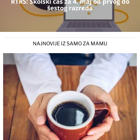
RTRS: Školski čas za 4. maj od prvog do
šestog razreda
NAJNOVIJE IZ SAMO ZA MAMU