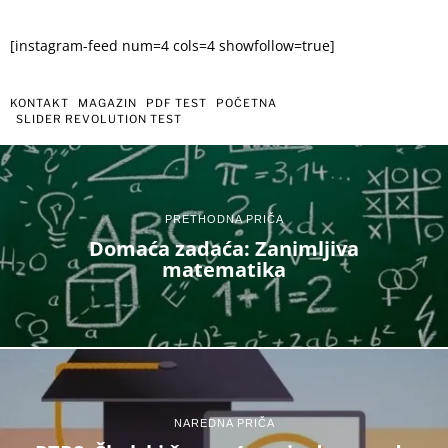
[instagram-feed num=4 cols=4 showfollow=true]
KONTAKT
MAGAZIN
PDF TEST
POČETNA
SLIDER REVOLUTION TEST
PRETHODNA PRIČA
Domaća zadaća: Zanimljiva
matematika
NAREDNA PRIČA