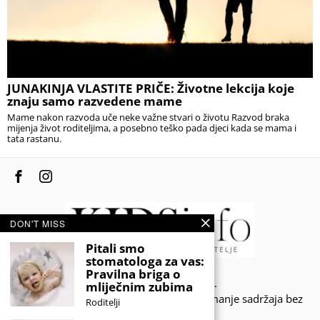
JUNAKINJA VLASTITE PRIČE: Životne lekcija koje
znaju samo razvedene mame
Mame nakon razvoda uče neke važne stvari o životu Razvod braka
mijenja život roditeljima, a posebno teško pada djeci kada se mama i
tata rastanu.
DON'T MISS
Pitali smo
stomatologa za vas:
Pravilna briga o
© 2020 - KIDSINFO.BA.
mliječnim zubima
Sva prava zadržana. Zabranjeno preuzimanje sadržaja bez
Roditelji
dozvole izdavača.